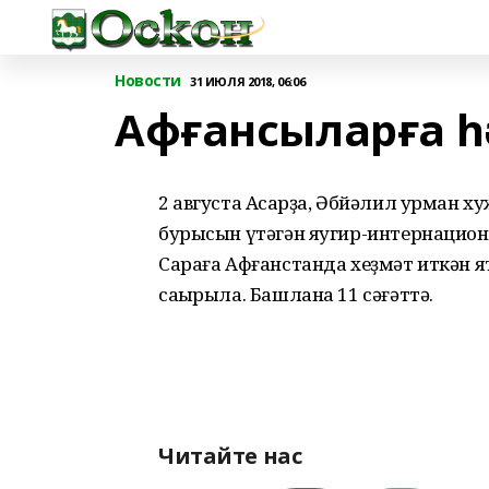
Новости
31 ИЮЛЯ 2018, 06:06
Афғансыларға һ
2 августа Асҡарҙа, Әбйәлил урман
бурысын үтәгән яугир-интернацион
Сараға Афғанстанда хеҙмәт иткән яҡ
саҡырыла. Башлана 11 сәғәттә.
Читайте нас