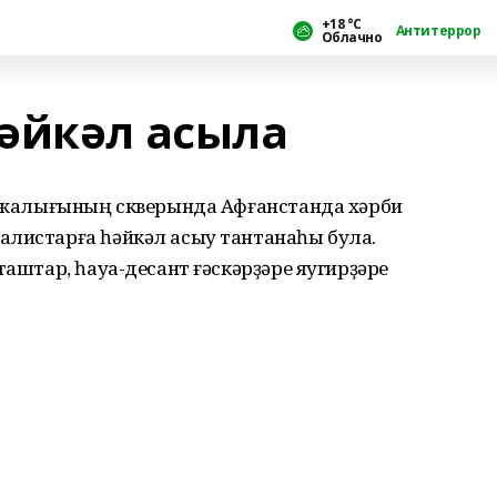
+18 °С
Антитеррор
Облачно
әйкәл асыла
 хужалығының скверында Афғанстанда хәрби
алистарға һәйкәл асыу тантанаһы була.
таштар, һауа-десант ғәскәрҙәре яугирҙәре