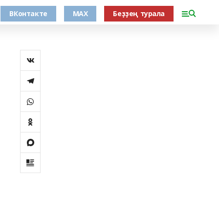
ВКонтакте
MAX
Беҙҙең турала