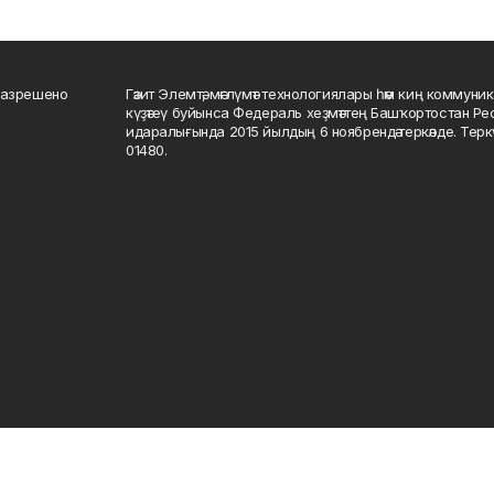
разрешено
Гәзит Элемтә, мәғлүмәт технологиялары һәм киң коммуник
күҙәтеү буйынса Федераль хеҙмәттең Башҡортостан Р
идаралығында 2015 йылдың 6 ноябрендә теркәлде. Тер
01480.