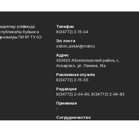
ациялар өлкәһендә
Телефон
еспубликаһы буйынса
8(34772) 2-15-04
кәү номеры ПИ № ТУ 02-
Эл. почта
oskon_askar@mail.ru
Адрес
453620 Абзелиловский район, с.
Аскарово, ул. Ленина, 14а
Рекламная служба
8(34772) 2-15-55
Редакция
8(34772) 2-04-80, 8(34772) 2-04-83
Приемная
-
Сотрудничество
8(34772) 2-04-80, 8(34772) 2-04-83
Отдел кадров
8(34772) 2-11-85