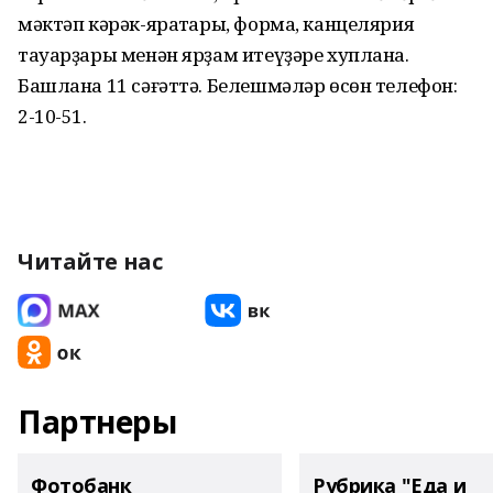
мәктәп кәрәк-яраҡтары, форма, канцелярия
тауарҙары менән ярҙам итеүҙәре хуплана.
Башлана 11 сәғәттә. Белешмәләр өсөн телефон:
2-10-51.
Читайте нас
Партнеры
Фотобанк
Рубрика "Еда и