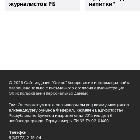
журналистов РБ
напитки"
© 2026 Сайт издания "Оскон" Копирование информации сайта
разрешено только с письменного согласия администрации.
Об использовании персональных данных
Гәзит Элемтә, мәғлүмәт технологиялары һәм киң коммуникациялар
өлкәһендә күҙәтеү буйынса Федераль хеҙмәттең Башҡортостан
Республикаһы буйынса идаралығында 2015 йылдың 6
ноябрендә теркәлде. Теркәү номеры ПИ № ТУ 02-01480.
Телефон
8(34772) 2-15-04