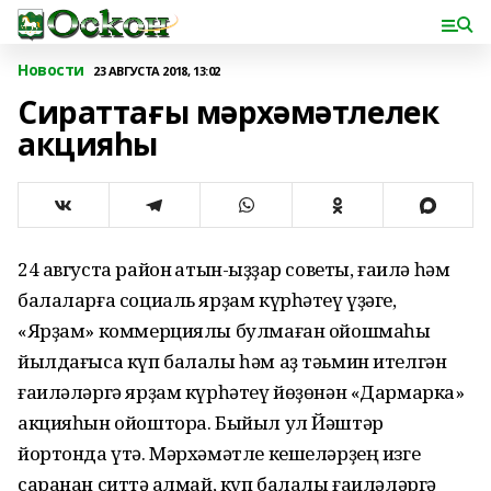
Новости
23 АВГУСТА 2018, 13:02
Сираттағы мәрхәмәтлелек
акцияһы
24 августа район ҡатын-ҡыҙҙар советы, ғаилә һәм
балаларға социаль ярҙам күрһәтеү үҙәге,
«Ярҙам» коммерциялы булмаған ойошмаһы
йылдағыса күп балалы һәм аҙ тәьмин ителгән
ғаиләләргә ярҙам күрһәтеү йөҙөнән «Дармарка»
акцияһын ойоштора. Быйыл ул Йәштәр
йортонда үтә. Мәрхәмәтле кешеләрҙең изге
саранан ситтә ҡалмай, күп балалы ғаиләләргә