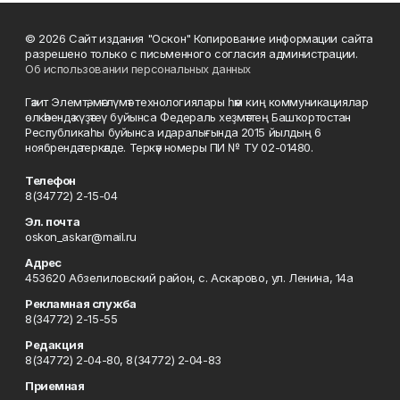
© 2026 Сайт издания "Оскон" Копирование информации сайта
разрешено только с письменного согласия администрации.
Об использовании персональных данных
Гәзит Элемтә, мәғлүмәт технологиялары һәм киң коммуникациялар
өлкәһендә күҙәтеү буйынса Федераль хеҙмәттең Башҡортостан
Республикаһы буйынса идаралығында 2015 йылдың 6
ноябрендә теркәлде. Теркәү номеры ПИ № ТУ 02-01480.
Телефон
8(34772) 2-15-04
Эл. почта
oskon_askar@mail.ru
Адрес
453620 Абзелиловский район, с. Аскарово, ул. Ленина, 14а
Рекламная служба
8(34772) 2-15-55
Редакция
8(34772) 2-04-80, 8(34772) 2-04-83
Приемная