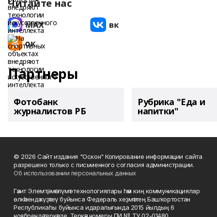
Читайте нас
Партнеры
Фотобанк
Рубрика "Еда и
журналистов РБ
напитки"
© 2026 Сайт издания "Оскон" Копирование информации сайта
разрешено только с письменного согласия администрации.
Об использовании персональных данных
Гәзит Элемтә, мәғлүмәт технологиялары һәм киң коммуникациялар
өлкәһендә күҙәтеү буйынса Федераль хеҙмәттең Башҡортостан
Республикаһы буйынса идаралығында 2015 йылдың 6
ноябрендә теркәлде. Теркәү номеры ПИ № ТУ 02-01480.