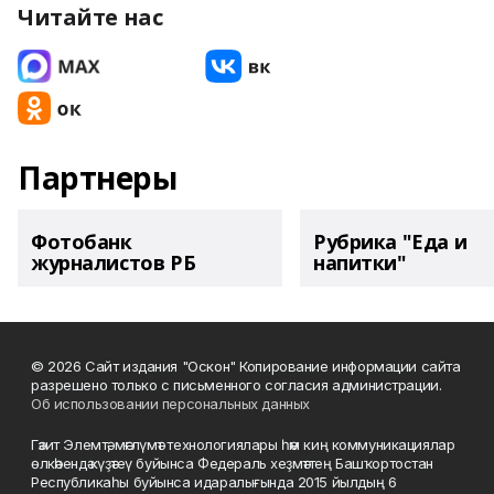
Читайте нас
Партнеры
Фотобанк
Рубрика "Еда и
журналистов РБ
напитки"
© 2026 Сайт издания "Оскон" Копирование информации сайта
разрешено только с письменного согласия администрации.
Об использовании персональных данных
Гәзит Элемтә, мәғлүмәт технологиялары һәм киң коммуникациялар
өлкәһендә күҙәтеү буйынса Федераль хеҙмәттең Башҡортостан
Республикаһы буйынса идаралығында 2015 йылдың 6