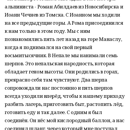
альпиниста - Роман Абилдаев из Новосибирска и
Иоанн Чечнев из Томска. С Иоанном мы ходили
на все предыдущие горы. А Рома присоединился
к нам только в этом году. Мы с ним
познакомились пять лет назад на горе Манаслу,
когда я поднимался на свой первый
восьмитысячник. В Непале мы нанимали семь
шерпов. Это непальская народность, которая
обладает геном высоты. Они родились в горах,
прекрасно себя там чувствуют. Два шерпа
сопровождали нас постоянно и пять шерпов
всегда уходили вперёд, чтобы к нашему приходу
разбить лагерь, приготовить быт, растопить лёд,
готовить еду и так далее. С одним я был
соединён. Он нёс мой кислородный баллон, а нас
соединял шланг, через который мне поступал