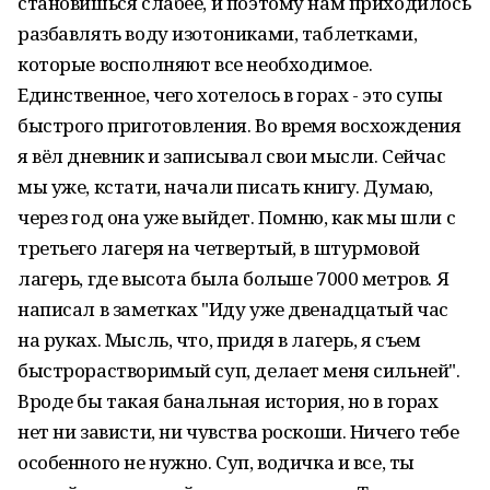
становишься слабее, и поэтому нам приходилось
разбавлять воду изотониками, таблетками,
которые восполняют все необходимое.
Единственное, чего хотелось в горах - это супы
быстрого приготовления. Во время восхождения
я вёл дневник и записывал свои мысли. Сейчас
мы уже, кстати, начали писать книгу. Думаю,
через год она уже выйдет. Помню, как мы шли с
третьего лагеря на четвертый, в штурмовой
лагерь, где высота была больше 7000 метров. Я
написал в заметках "Иду уже двенадцатый час
на руках. Мысль, что, придя в лагерь, я съем
быстрорастворимый суп, делает меня сильней".
Вроде бы такая банальная история, но в горах
нет ни зависти, ни чувства роскоши. Ничего тебе
особенного не нужно. Суп, водичка и все, ты