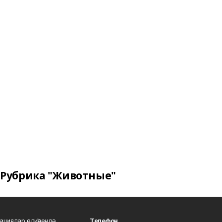
Рубрика "Животные"
ациялар өлкәһендә
Телефон