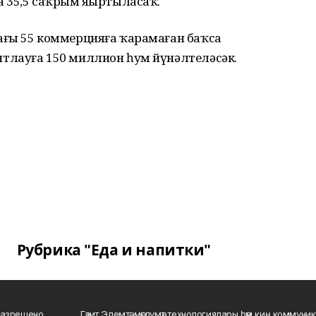
 35,5 саҡрым яңыртыласаҡ.
ағы 55 коммерцияға ҡарамаған баҡса
тлауға 150 миллион һум йүнәлтеләсәк.
Рубрика "Еда и напитки"
разрешено
Гәзит Элемтә, мәғлүмәт технологиялары һәм киң коммуник