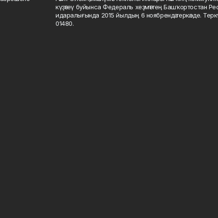
күҙәтеү буйынса Федераль хеҙмәттең Башҡортостан Р
идаралығында 2015 йылдың 6 ноябрендә теркәлде. Тер
01480.