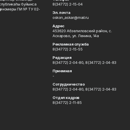
еспубликаһы буйынса
8(34772) 2-15-04
кәү номеры ПИ № ТУ 02-
Эл. почта
oskon_askar@mail.ru
Адрес
453620 Абзелиловский район, с.
Аскарово, ул. Ленина, 14а
Рекламная служба
8(34772) 2-15-55
Редакция
8(34772) 2-04-80, 8(34772) 2-04-83
Приемная
-
Сотрудничество
8(34772) 2-04-80, 8(34772) 2-04-83
Отдел кадров
8(34772) 2-11-85