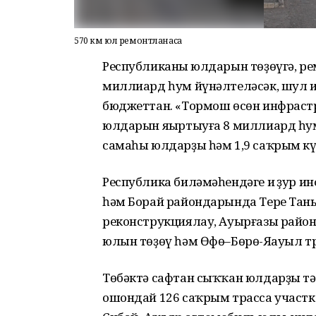
570 км юл ремонтланасаҡ
Республиканың юлдарын төҙөүгә, ре
миллиард һум йүнәлтеләсәк, шул и
бюджеттан. «Тормош өсөн инфраст
юлдарын яңыртыуға 8 миллиард һум
самаһы юлдарҙы һәм 1,9 саҡрым кү
Республика биләмәһендәге иң ҙур 
һәм Борай райондарында Тере Таны
реконструкциялау, Ауырғазы райо
юлын төҙөү һәм Өфө–Бөрө-Яңауыл т
Төбәктә сафтан сыҡҡан юлдарҙы тә
ошондай 126 саҡрым трасса участка