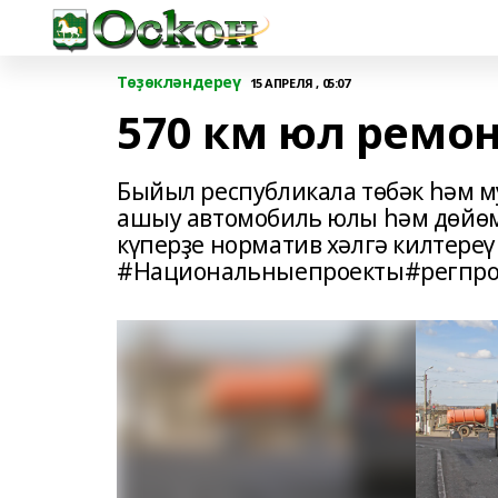
Төҙөкләндереү
15 АПРЕЛЯ , 05:07
570 км юл ремо
Быйыл республикала төбәк һәм 
ашыу автомобиль юлы һәм дөйөм 
күперҙе норматив хәлгә килтере
#Национальныепроекты#регпро