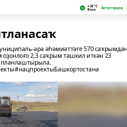
+28 °С
Антитеррор
Ясно
нтланасаҡ
муниципаль-ара әһәмиәттәге 570 саҡрымда
оҙонлоғо 2,3 саҡрым тәшкил иткән 23
ү планлаштырыла.
екты#нацпроектыБашкортостана