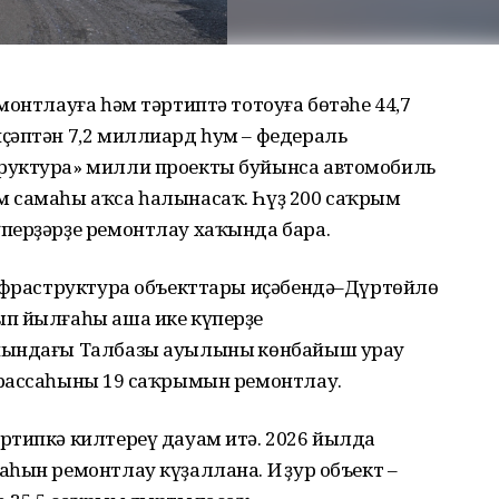
монтлауға һәм тәртиптә тотоуға бөтәһе 44,7
ҫәптән 7,2 миллиард һум – федераль
руктура» милли проекты буйынса автомобиль
 самаһы аҡса һалынасаҡ. Һүҙ 200 саҡрым
перҙәрҙе ремонтлау хаҡында бара.
инфраструктура объекттары иҫәбендә–Дүртөйлө
п йылғаһы аша ике күперҙе
нындағы Талбазы ауылының көнбайыш урау
рассаһының 19 саҡрымын ремонтлау.
ртипкә килтереү дауам итә. 2026 йылда
һын ремонтлау күҙаллана. Иң ҙур объект –