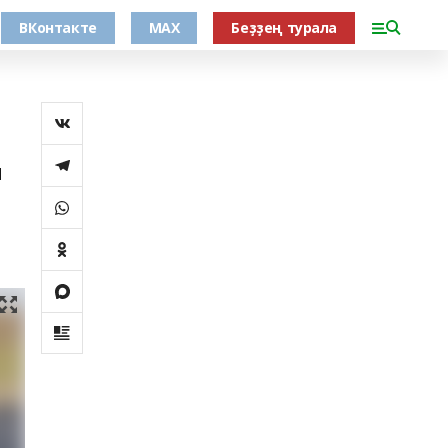
ВКонтакте
MAX
Беҙҙең турала
н