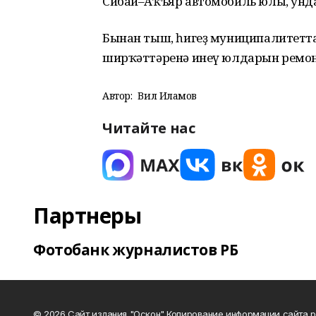
Сибай–Аҡъяр автомобиль юлы, унда
Бынан тыш, һигеҙ муниципалитетт
ширҡәттәренә инеү юлдарын ремон
Автор:
Вил Илһамов
Читайте нас
Партнеры
Фотобанк журналистов РБ
© 2026 Сайт издания "Оскон" Копирование информации сайта 