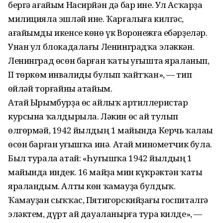
бергә ағайым Насирйән дә бар ине. Ул Асҡарҙа
милицияла эшләй ине. Ҡарғалыға килгәс,
ағайымды икенсе көнө үк Воронежға ебәрҙеләр.
Унан ул блокадалағы Ленинградҡа эләккән.
Ленинград өсөн барған ҡаты һуғышта яраланып,
II төркөм инвалиды булып ҡайтҡан», — тип
һөйләй торғайны атайым.
Атай Ырымбурҙа өс айлыҡ артиллеристар
курсына ҡалдырыла. Ләкин өс ай тулып
өлгөрмәй, 1942 йылдың 1 майында Керчь ҡалаһы
өсөн барған һуғышҡа инә. Атай минометчик була.
Был турала атай: «Һуғышҡа 1942 йылдың 1
майында индек. 16 майҙа мин күкрәктән ҡаты
яраландым. Алты көн ҡамауҙа булдыҡ.
Ҡамауҙан сыҡҡас, Пятигорскийҙағы госпиталгә
эләктем, дүрт ай дауаланырға тура килде», —