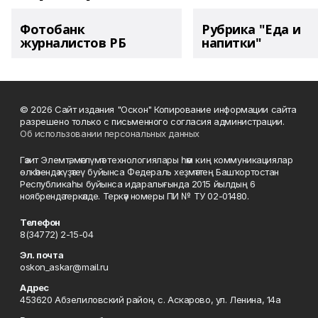
Фотобанк
Рубрика "Еда и
журналистов РБ
напитки"
© 2026 Сайт издания "Оскон" Копирование информации сайта
разрешено только с письменного согласия администрации.
Об использовании персональных данных
Гәзит Элемтә, мәғлүмәт технологиялары һәм киң коммуникациялар
өлкәһендә күҙәтеү буйынса Федераль хеҙмәттең Башҡортостан
Республикаһы буйынса идаралығында 2015 йылдың 6
ноябрендә теркәлде. Теркәү номеры ПИ № ТУ 02-01480.
Телефон
8(34772) 2-15-04
Эл. почта
oskon_askar@mail.ru
Адрес
453620 Абзелиловский район, с. Аскарово, ул. Ленина, 14а