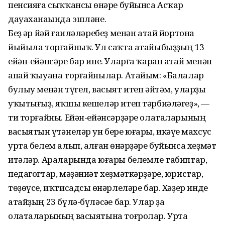
пенсияға сыҡҡансы һөнәре буйынса Асҡар
дауаханаһында эшләне.
Беҙ һәр йәй ғаиләләребеҙ менән атай йортона
йыйыла торғайныҡ. Ул саҡта атайыбыҙҙың 13
ейән-ейәнсәре бар ине. Уларға ҡарап атай менән
апай ҡыуана торғайнылар. Атайым: «Балалар
булыу менән түгел, васыят итеп әйтәм, уларҙы
уҡытығыҙ, яҡшы кешеләр итеп тәрбиәләгеҙ», —
ти торғайны. Ейән-ейәнсәрҙәре олаталарының
васыятын үтәнеләр ун бере юғары, икәүһе махсус
урта белем алып, алған һөнәрҙәре буйынса хеҙмәт
итәләр. Араларында юғары белемле табиптар,
педагогтар, мәҙәниәт хеҙмәткәрҙәре, юристар,
төҙөүсе, иҡтисадсы һөнәрлеләре бар. Хәҙер инде
атайҙың 23 бүлә-бүләсәһе бар. Улар ҙа
олаталарының васыятына тоғролар. Урта