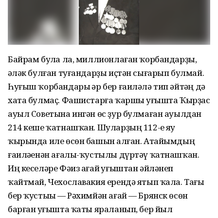
Байрам булһа ла, миллионлаған ҡорбандарҙы,
һәләк булған туғандарҙы иҫтән сығарып булмай.
Һуғыш ҡорбандары һәр бер ғаиләлә тип әйтһәң дә
хата булмаҫ. Фашистарға ҡаршы һуғышта Ҡырҙас
ауыл Советына ингән өс ҙур булмаған ауылдан
214 кеше ҡатнашҡан. Шуларҙың 112-һе яу
ҡырында иле өсөн башын һалған. Атайымдың
ғаиләһенән ағалы-ҡустылы дүртәү ҡатнашҡан.
Иң кеселәре Фәиз ағай һуғыштан әйләнеп
ҡайтмай, Чехославакия ерендә ятып ҡала. Тағы
бер ҡустыһы — Рәхимйән ағай — Брянск өсөн
барған һуғышта ҡаты яраланып, бер йыл