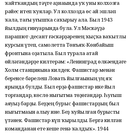
ҡайтҡандың тәүге аҙнаһында уҡ уны колхозға
рәйес итеп ҡуялар. Ул колхозда өс ай эшләп
ҡала, тағы һуғышҡа саҡырыу ала. Был 1943
йылдың ғинуарында була. Ул Мәскәүҙә
парашют-десант ғәскәрҙәренең ҡыҫҡа ваҡытлы
курсын үтеп, самолетта Төнъяҡ-Көнбайыш
фронтына оҙатыла. Был турала атай
һөйләгәндәрҙе килтерәм: «Ленинград өлкәһендәге
Холм станцияһына килдек. Фашистар менән
беренсе бәрелеш Ловать йылғаһының уң яҡ
ярында булды. Был ерҙә фашистар ике йыл
торғандар, көслө нығытма төҙөгәндәр. Һуғыш
аяуһыҙ барҙы. Беҙҙең бурыс фашистарҙың был
нығытмаһын алыу ине. Беҙ ҡуйылған бурысты
үтәнек. Фашистар күп ҡырылды. Бергә килгән
команданан ете кеше генә ҡалдыҡ». 1944