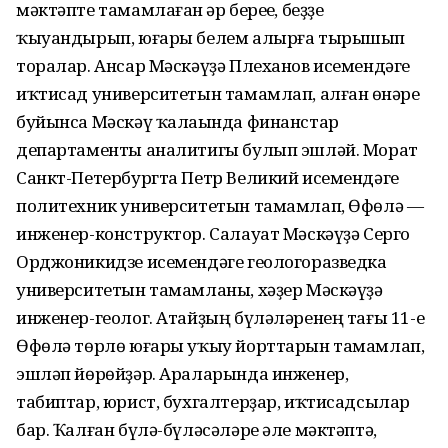
мәктәпте тамамлаған һәр береһе, беҙҙе
ҡыуандырып, юғары белем алырға тырышып
торалар. Ансар Мәскәүҙә Плеханов исемендәге
иҡтисад университетын тамамлап, алған һөнәре
буйынса Мәскәү ҡалаһында финанстар
департаменты аналитигы булып эшләй. Морат
Санкт-Петербургта Петр Великий исемендәге
политехник университетын тамамлап, Өфөлә —
инженер-конструктор. Салауат Мәскәүҙә Серго
Орджоникидзе исемендәге геологоразведка
университетын тамамланы, хәҙер Мәскәүҙә
инженер-геолог. Атайҙың бүләләренең тағы 11-е
Өфөлә төрлө юғары уҡыу йорттарын тамамлап,
эшләп йөрөйҙәр. Араларында инженер,
табиптар, юрист, бухгалтерҙар, иҡтисадсылар
бар. Ҡалған бүлә-бүләсәләре әле мәктәптә,