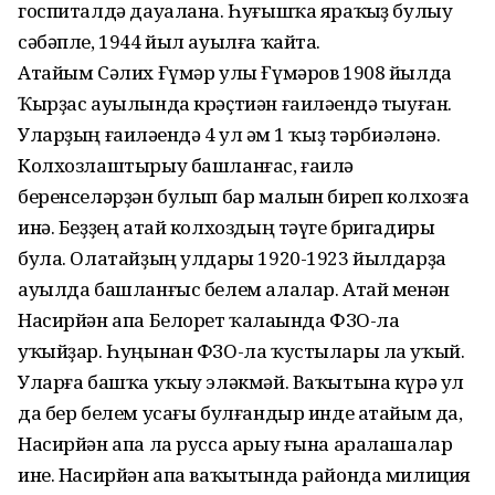
госпиталдә дауалана. Һуғышҡа яраҡһыҙ булыу
сәбәпле, 1944 йыл ауылға ҡайта.
Атайым Сәлих Ғүмәр улы Ғүмәров 1908 йылда
Ҡырҙас ауылында крәҫтиән ғаиләһендә тыуған.
Уларҙың ғаиләһендә 4 ул һәм 1 ҡыҙ тәрбиәләнә.
Колхозлаштырыу башланғас, ғаилә
беренселәрҙән булып бар малын биреп колхозға
инә. Беҙҙең атай колхоздың тәүге бригадиры
була. Олатайҙың улдары 1920-1923 йылдарҙа
ауылда башланғыс белем алалар. Атай менән
Насирйән апа Белорет ҡалаһында ФЗО-ла
уҡыйҙар. Һуңынан ФЗО-ла ҡустылары ла уҡый.
Уларға башҡа уҡыу эләкмәй. Ваҡытына күрә ул
да бер белем усағы булғандыр инде атайым да,
Насирйән апа ла русса арыу ғына аралашалар
ине. Насирйән апа ваҡытында районда милиция