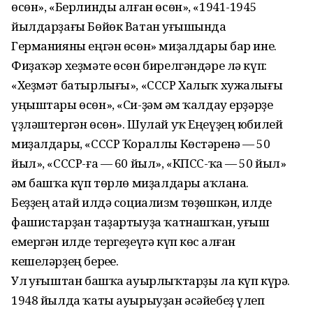
өсөн», «Берлинды алған өсөн», «1941-1945
йылдарҙағы Бөйөк Ватан һуғышында
Германияны еңгән өсөн» миҙалдары бар ине.
Фиҙаҡәр хеҙмәте өсөн бирелгәндәре лә күп:
«Хеҙмәт батырлығы», «СССР Халыҡ хужалығы
уңыштары өсөн», «Си-ҙәм һәм ҡалдау ерҙәрҙе
үҙләштергән өсөн». Шулай уҡ Еңеүҙең юбилей
миҙалдары, «СССР Ҡораллы Көстәренә — 50
йыл», «СССР-ға — 60 йыл», «КПСС-ҡа — 50 йыл»
һәм башҡа күп төрлө миҙалдары һаҡлана.
Беҙҙең атай илдә социализм төҙөшкән, илде
фашистарҙан таҙартыуҙа ҡатнашҡан, һуғыш
емергән илде тергеҙеүгә күп көс һалған
кешеләрҙең береһе.
Ул һуғыштан башҡа ауырлыҡтарҙы ла күп күрә.
1948 йылда ҡаты ауырыуҙан әсәйебеҙ үлеп