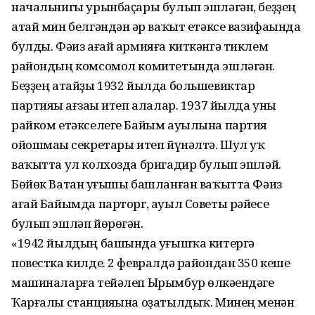
начальнигы урынбаҫары булып эшләгән, беҙҙең
атай мин белгәндән һәр ваҡыт етәксе вазифаһында
булды. Фәиз ағай армияға киткәнгә тиклем
райондың комсомол комитетында эшләгән.
Беҙҙең атайҙы 1932 йылда большевиктар
партияһы ағзаһы итеп алалар. 1937 йылда уны
райком етәкселеге Байым ауылына партия
ойошмаһы секретары итеп йүнәлтә. Шул уҡ
ваҡытта ул колхозда бригадир булып эшләй.
Бөйөк Ватан һуғышы башланған ваҡытта Фәиз
ағай Байымда парторг, ауыл Советы рәйесе
булып эшләп йөрөгән.
«1942 йылдың башында һуғышҡа китергә
повестка килде. 2 февралдә райондан 350 кеше
машиналарға тейәлеп Ырымбур өлкәһендәге
Ҡарғалы станцияһына оҙатылдыҡ. Минең менән