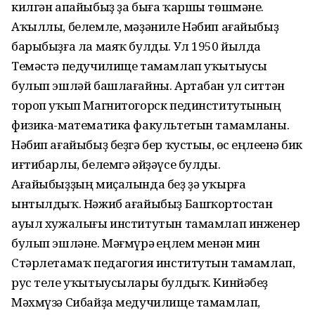
килгән апайыбыҙ ҙа быға ҡаршы төшмәне.
Аҡыллы, белемле, мәҙәниле Нәбип ағайыбыҙ
барыбыҙға ла маяҡ булды. Ул 1950 йылда
Темәстә педучилище тамамлап уҡытыусы
булып эшләй башлағайны. Артабан ул ситтән
тороп уҡып Магнитогорск пединститутының
физика-математика факультетын тамамланы.
Нәбип ағайыбыҙ беҙгә бер ҡустыһы, өс һеңлеһенә бик
иғтибарлы, белемгә әйҙәүсе булды.
Ағайыбыҙҙың миҫалында беҙ ҙә уҡырға
ынтылдыҡ. Нәжиб ағайыбыҙ Башҡортостан
ауыл хужалығы институтын тамамлап инженер
булып эшләне. Мәғмүрә һеңлем менән мин
Стәрлетамаҡ педагогия институтын тамамлап,
рус теле уҡытыусылары булдыҡ. Кинйәбеҙ
Мәхмүзә Сибайҙа медучилище тамамлап,