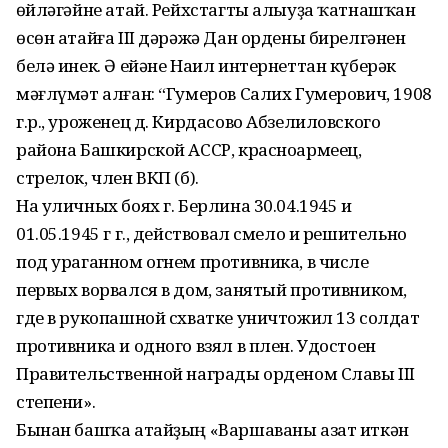
һөйләгәйне атай. Рейхстагты алыуҙа ҡатнашҡан
өсөн атайға III дәрәжә Дан ордены бирелгәнен
белә инек. Ә ейәне Наил интернеттан күберәк
мәғлүмәт алған: “Гумеров Салих Гумерович, 1908
г.р., уроженец д. Кирдасово Абзелиловского
района Башкирской АССР, красноармеец,
стрелок, член ВКП (б).
На уличных боях г. Берлина 30.04.1945 и
01.05.1945 г г., действовал смело и решительно
под ураганном огнем противника, в числе
первых ворвался в дом, занятый противником,
где в рукопашной схватке уничтожил 13 солдат
противника и одного взял в плен. Удостоен
Правительственной награды орденом Славы III
степени».
Бынан башҡа атайҙың «Варшаваны азат иткән