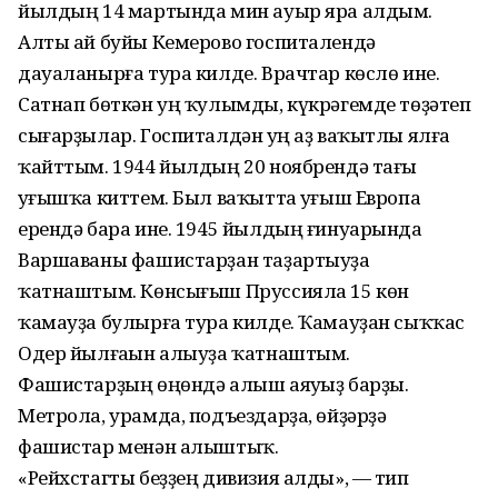
йылдың 14 мартында мин ауыр яра алдым.
Алты ай буйы Кемерово госпиталендә
дауаланырға тура килде. Врачтар көслө ине.
Сатнап бөткән уң ҡулымды, күкрәгемде төҙәтеп
сығарҙылар. Госпиталдән һуң аҙ ваҡытлы ялға
ҡайттым. 1944 йылдың 20 ноябрендә тағы
һуғышҡа киттем. Был ваҡытта һуғыш Европа
ерендә бара ине. 1945 йылдың ғинуарында
Варшаваны фашистарҙан таҙартыуҙа
ҡатнаштым. Көнсығыш Пруссияла 15 көн
ҡамауҙа булырға тура килде. Ҡамауҙан сыҡҡас
Одер йылғаһын алыуҙа ҡатнаштым.
Фашистарҙың өңөндә алыш аяуһыҙ барҙы.
Метрола, урамда, подъездарҙа, өйҙәрҙә
фашистар менән алыштыҡ.
«Рейхстагты беҙҙең дивизия алды», — тип