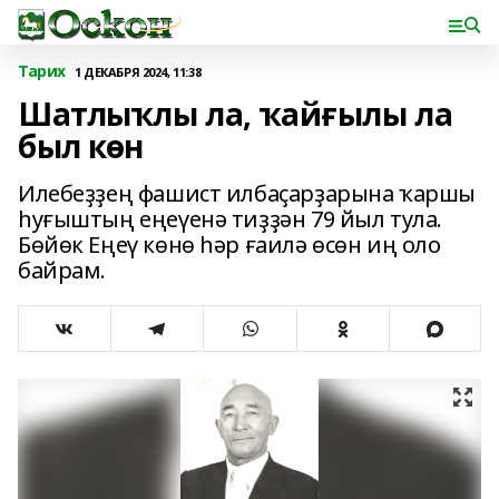
Тарих
1 ДЕКАБРЯ 2024, 11:38
Шатлыҡлы ла, ҡайғылы ла
был көн
Илебеҙҙең фашист илбаҫарҙарына ҡаршы
һуғыштың еңеүенә тиҙҙән 79 йыл тула.
Бөйөк Еңеү көнө һәр ғаилә өсөн иң оло
байрам.