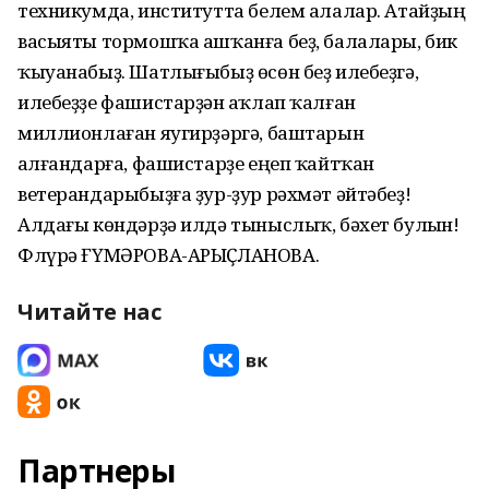
техникумда, институтта белем алалар. Атайҙың
васыяты тормошҡа ашҡанға беҙ, балалары, бик
ҡыуанабыҙ. Шатлығыбыҙ өсөн беҙ илебеҙгә,
илебеҙҙе фашистарҙән һаҡлап ҡалған
миллионлаған яугирҙәргә, баштарын
һалғандарға, фашистарҙе еңеп ҡайтҡан
ветерандарыбыҙға ҙур-ҙур рәхмәт әйтәбеҙ!
Алдағы көндәрҙә илдә тыныслыҡ, бәхет булһын!
Флүрә ҒҮМӘРОВА-АРЫҪЛАНОВА.
Читайте нас
Партнеры