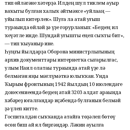
тип һөйләгәне хәтерҙә. Илдең шул тиклем ауыр
ваҡыты булған халыҡ әйтмәксе «уйлаһаң —
уйылып китерлек». Шуға ла атай һуғыш
тураһында һөйләй ҙә үҙе ғорурланып: «Беҙҙең ил
ҡеүәтле инде. Шундай һуғышты еңеп сыҡты бит»,
— тип ҡыуаныр ине.
Һуңғы йылдарҙа Оборона министрлығының
архив документтары интернетҡа сығарылғас,
улым Наил олатаһы тураһында атай үҙе лә
белмәгән яңы мәғлүмәткә юлыҡҡан. Унда
Ҡырым фронтының 1942 йылдың 10 июлендәге
донесениеһендә беҙҙең атай 3203 һалдат араһында
хәбәрһеҙ юғалғандар иҫәбендә булғанын белмәй
ҙә үлеп китте.
Госпиталдән сыҡҡанда атайға төҙәлеп бөтөү
өсөн биш ай ял биргәндәр. Ләкин ауылға