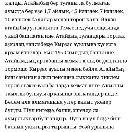
ҡалды. Атайыбыҙ бер туғаны ла булмаған
ауылда бер үҙе 1,7 айлыҡ, 4,5 йәшлек, 7 йәшлек,
10 йәшлек балалар менән тороп ҡала. Өлкән
ағайыбыҙ ул ваҡытта Темәс педучилещеһында
уҡый башлаған ине. Атайҙың туғандары торлаҡ
әҙерләп, ғаиләбеҙҙе Ҡырҙас ауылына күсергә
ярҙам иттеләр. Был 1950 йылдың башы ине.
Атайымдың артабанғы хеҙмәт юлы, беҙҙең ғаилә
тормошо Ҡырҙас ауылы менән бәйле. Атайыбыҙ
йәш сағынан алып пенсияға сыҡҡанға тиклем
төрлө етәксе вазифаларҙа хеҙмәт итте. Аҡыллы,
таһыллы булыуы арҡаһында эшләгәндер инде.
Белем ала алмағанына ул һәр ваҡыт үкенер
булды. Шул нигеҙҙә, бәлки, эшендә лә
ауырлыҡтар булғандыр. Шуға ла ул беҙҙе биш
балаһын уҡытырға тырышты. Әсәй урынына