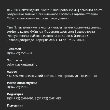
© 2026 Сайт издания "Оскон" Копирование информации сайта
разрешено только с письменного согласия администрации.
Об использовании персональных данных
Гәзит Элемтә, мәғлүмәт технологиялары һәм киң коммуникациялар
өлкәһендә күҙәтеү буйынса Федераль хеҙмәттең Башҡортостан
Республикаһы буйынса идаралығында 2015 йылдың 6
ноябрендә теркәлде. Теркәү номеры ПИ № ТУ 02-01480.
Телефон
8(34772) 2-15-04
Эл. почта
oskon_askar@mail.ru
Адрес
453620 Абзелиловский район, с. Аскарово, ул. Ленина, 14а
Рекламная служба
8(34772) 2-15-55
Редакция
8(34772) 2-04-80, 8(34772) 2-04-83
Приемная
-