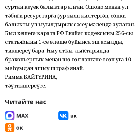
суртан кеүек балыҡтар алған. Ошоноң менән ул
тәбиғи ресурстарға ҙур зыян килтергән, сөнки
балыҡты ул ыуылдырыҡ сәсеү мәлендә аулаған.
Был кешегә ҡарата РФ Енәйәт кодексының 256-сы
статьяһының 1-се өлөшө буйынса эш асылды,
тикшереү бара. Һыу ятҡы-лыҡтарында
браконьерлыҡ менән шө-ғөлләнгәне өсөн уға 10
мең һумдан ашыу штраф янай.
Римма БАЙТҮРИНА,
тәүтикшереүсе.
Читайте нас