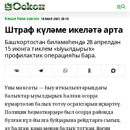
Кеше һәм закон
18 МАЯ 2021, 05:10
Штраф күләме икеләтә арта
Башҡортостан биләмәһендә 28 апрелдән
15 июнгә тиклем «Ыуылдырыҡ»
профилактик операцияһы бара.
Уның маҡсаты — һыу ятҡылыҡтарындағы
балыҡтар ыуылдырыҡ һалған осорҙа
күмәртәләп балыҡ тотоу осраҡтарын иҫкәртеү.
Полиция һеҙмәткәрҙәре был осорҙа районда
булған күл-йылға буйҙарына рейдтарға сығып,
ау һалған, кәмә менән балыҡ тотҡан, йәғни