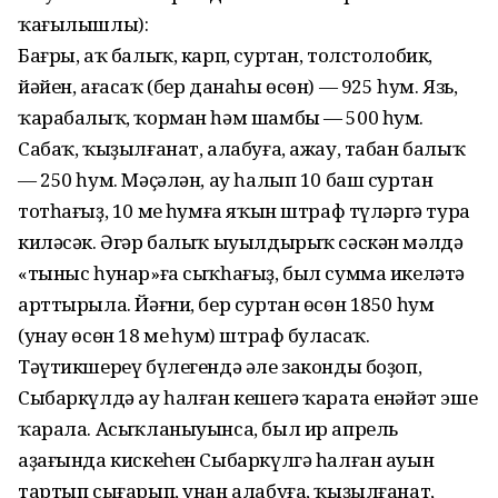
ҡағылышлы):
Бағры, аҡ балыҡ, карп, суртан, толстолобик,
йәйен, ағасаҡ (бер данаһы өсөн) — 925 һум. Язь,
ҡарабалыҡ, ҡорман һәм шамбы — 500 һум.
Сабаҡ, ҡыҙылғанат, алабуға, ажау, табан балыҡ
— 250 һум. Мәҫәлән, ау һалып 10 баш суртан
тотһағыҙ, 10 мең һумға яҡын штраф түләргә тура
киләсәк. Әгәр балыҡ ыуылдырыҡ сәскән мәлдә
«тыныс һунар»ға сыҡһағыҙ, был сумма икеләтә
арттырыла. Йәғни, бер суртан өсөн 1850 һум
(унау өсөн 18 мең һум) штраф буласаҡ.
Тәүтикшереү бүлегендә әле законды боҙоп,
Сыбаркүлдә ау һалған кешегә ҡарата енәйәт эше
ҡарала. Асыҡланыуынса, был ир апрель
аҙағында кискеһен Сыбаркүлгә һалған ауын
тартып сығарып, унан алабуға, ҡыҙылғанат,