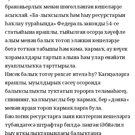
браконьерлыҡ менән шөғөлләнгән кешеләрҙе
асыҡлай. «Ба-лыҡсылыҡ һәм һыу ресурстарын
һаҡлау тураһында» Федераль закондың 54-се
статьяһына ярашлы, тыйылған осорҙа хәүефле
алым менән балыҡ тотоп эләккән кешеләрҙең
бөтә тотҡан табышы һәм кәмә, ҡармаҡ, ау кеүек
ҡорамалдары тартып алына һәм улар енәйәти
яуаплылыҡҡа тарттырыла.
Нисек балыҡ тотоу рөхсәт ителә һуң? Ҡағиҙәләргә
ярашлы, ыуылдырыҡ сәсеү осоронда
балыҡсылыҡты туҡтатып торорға теләмәһәгеҙ,
спиннинг, ҡалҡыуыслы бер ҡармаҡ, бер «донка»
менән ярҙан тороп ҡармаҡларға була.
Биологик ресурстарға зыян килтергән кешеләргә
түбәндәгесә штрафтар билдә-ләнгән (Әбйәлил
һыу ятҡылыҡтарындағы балыҡтарға