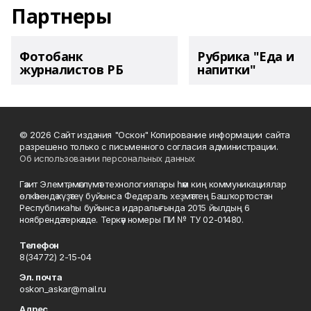
Партнеры
Фотобанк
Рубрика "Еда и
журналистов РБ
напитки"
© 2026 Сайт издания "Оскон" Копирование информации сайта
разрешено только с письменного согласия администрации.
Об использовании персональных данных
Гәзит Элемтә, мәғлүмәт технологиялары һәм киң коммуникациялар
өлкәһендә күҙәтеү буйынса Федераль хеҙмәттең Башҡортостан
Республикаһы буйынса идаралығында 2015 йылдың 6
ноябрендә теркәлде. Теркәү номеры ПИ № ТУ 02-01480.
Телефон
8(34772) 2-15-04
Эл. почта
oskon_askar@mail.ru
Адрес