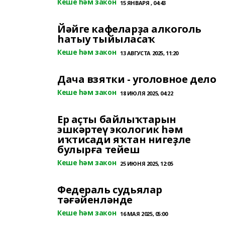
Кеше һәм закон
15 ЯНВАРЯ , 04:43
Йәйге кафеларҙа алкоголь
һатыу тыйыласаҡ
Кеше һәм закон
13 АВГУСТА 2025, 11:20
Дача взятки - уголовное дело
Кеше һәм закон
18 ИЮЛЯ 2025, 04:22
Ер аҫты байлыҡтарын
эшкәртеү экологик һәм
иҡтисади яҡтан нигеҙле
булырға тейеш
Кеше һәм закон
25 ИЮНЯ 2025, 12:05
Федераль судьялар
тәғәйенләнде
Кеше һәм закон
16 МАЯ 2025, 05:00