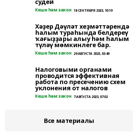
судей
Кеше һәм закон
18 СЕНТЯБРЯ 2023, 10:19
Хәҙер Дәүләт хеҙмәттәрендә
һалым тураһында белдереү
ҡағыҙҙары алыу һәм һалым
түләү мөмкинлеге бар.
Кеше һәм закон
29 АВГУСТА 2023, 03:49
Налоговыми органами
проводится эффективная
работа по пресечению схем
уклонения от налогов
Кеше һәм закон
7 АВГУСТА 2023, 07:02
Все материалы