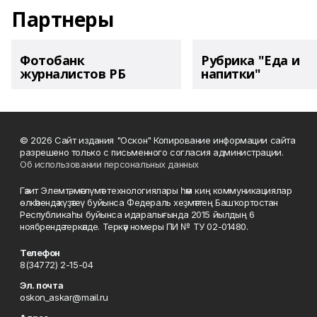
Партнеры
Фотобанк
Рубрика "Еда и
журналистов РБ
напитки"
© 2026 Сайт издания "Оскон" Копирование информации сайта
разрешено только с письменного согласия администрации.
Об использовании персональных данных
Гәзит Элемтә, мәғлүмәт технологиялары һәм киң коммуникациялар
өлкәһендә күҙәтеү буйынса Федераль хеҙмәттең Башҡортостан
Республикаһы буйынса идаралығында 2015 йылдың 6
ноябрендә теркәлде. Теркәү номеры ПИ № ТУ 02-01480.
Телефон
8(34772) 2-15-04
Эл. почта
oskon_askar@mail.ru