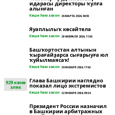
идарасы директоры ҡулға
алынған
Кеше һәм закон
26 МАРТА 2024, 04:55
Яуаплылыҡ көсәйтелә
Кеше һәм закон
28 ФЕВРАЛЯ 2024, 11:50
Башҡортостан алтынын
ҡырағайҙарса сығарыуға юл
ҡуйылмаясаҡ!
Кеше һәм закон
29 ЯНВАРЯ 2024, 17:42
Глава Башкирии наглядно
929 көнө
показал лицо экстремистов
элек
Кеше һәм закон
22 ЯНВАРЯ 2024, 09:24
Президент России назначил
в Башкирии арбитражных