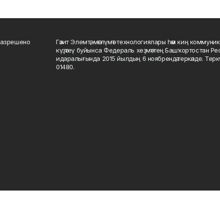
разрешено
Гәзит Элемтә, мәғлүмәт технологиялары һәм киң коммуник
күҙәтеү буйынса Федераль хеҙмәттең Башҡортостан Р
идаралығында 2015 йылдың 6 ноябрендә теркәлде. Тер
01480.