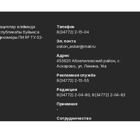
ациялар өлкәһендә
Телефон
еспубликаһы буйынса
8(34772) 2-15-04
кәү номеры ПИ № ТУ 02-
Эл. почта
oskon_askar@mail.ru
Адрес
453620 Абзелиловский район, с.
Аскарово, ул. Ленина, 14а
Рекламная служба
8(34772) 2-15-55
Редакция
8(34772) 2-04-80, 8(34772) 2-04-83
Приемная
-
Сотрудничество
8(34772) 2-04-80, 8(34772) 2-04-83
Отдел кадров
8(34772) 2-11-85