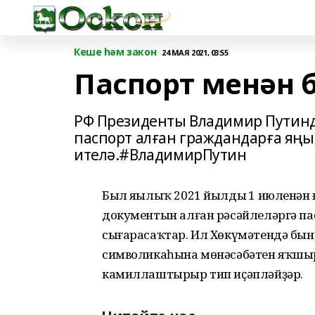
Кеше һәм закон
24 МАЯ 2021, 03:55
Паспорт менән 
РФ Президенты Владимир Путинд
паспорт алған граждандарға яңы
ителә.#ВладимирПутин
Был яңылыҡ 2021 йылдың 1 июленән ғ
документын алған рәсәйлеләргә па
сығарасаҡтар. Ил Хөкүмәтендә бын
символикаһына мөнәсәбәтен яҡшыр
камиллаштырыр тип иҫәпләйҙәр.