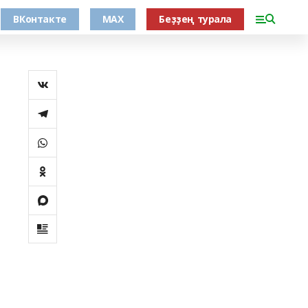
ВКонтакте
MAX
Беҙҙең турала