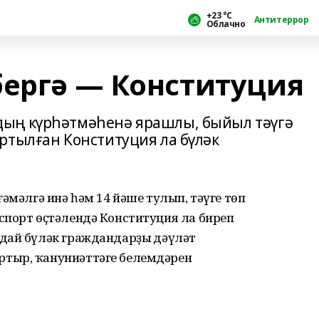
+23 °С
Антитеррор
Облачно
бергә — Конституция
ың күрһәтмәһенә ярашлы, быйыл тәүгә
ртылған Конституция ла бүләк
әмәлгә инә һәм 14 йәше тулып, тәүге төп
спорт өҫтәлендә Конституция ла биреп
дай бүләк граждандарҙың дәүләт
тыр, ҡануниәттәге белемдәрен