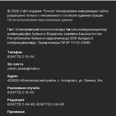
© 2026 Сайт издания "Оскон" Копирование информации сайта
разрешено только с письменного согласия администрации.
Об использовании персональных данных
Гәзит Элемтә, мәғлүмәт технологиялары һәм киң коммуникациялар
өлкәһендә күҙәтеү буйынса Федераль хеҙмәттең Башҡортостан
Республикаһы буйынса идаралығында 2015 йылдың 6
ноябрендә теркәлде. Теркәү номеры ПИ № ТУ 02-01480.
Телефон
8(34772) 2-15-04
Эл. почта
oskon_askar@mail.ru
Адрес
453620 Абзелиловский район, с. Аскарово, ул. Ленина, 14а
Рекламная служба
8(34772) 2-15-55
Редакция
8(34772) 2-04-80, 8(34772) 2-04-83
Приемная