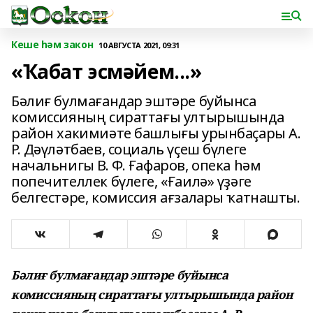
Кеше һәм закон
10 АВГУСТА 2021, 09:31
«Ҡабат эсмәйем...»
Бәлиғ булмағандар эштәре буйынса
комиссияның сираттағы ултырышында
район хакимиәте башлығы урынбаҫары А.
Р. Дәүләтбаев, социаль үҫеш бүлеге
начальнигы В. Ф. Ғафаров, опека һәм
попечителлек бүлеге, «Ғаилә» үҙәге
белгестәре, комиссия ағзалары ҡатнашты.
Бәлиғ булмағандар эштәре буйынса
комиссияның сираттағы ултырышында район