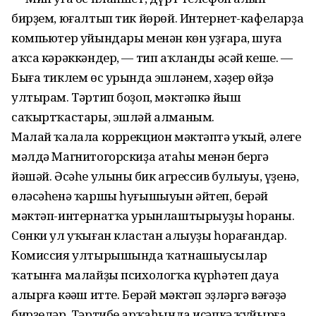
бирҙем, юғалтып тик йөрөй. Интернет-кафеларҙа
компьютер уйындары менән көн уҙғара, шуға
аҡса кәрәккәндер, — тип аҡланды әсәй кеше. —
Быға тиклем өс урында эшләнем, хәҙер өйҙә
ултырам. Тәртип боҙоп, мәктәпкә йыш
саҡыртҡастары, эшләй алманым.
Малай ҡалала коррекцион мәктәптә уҡый, әлеге
мәлдә Магнитогорскиҙа атаһы менән бергә
йәшәй. Әсәһе улының бик агрессив булыуы, үҙенә,
өләсәһенә ҡаршы һуғышыуын әйтеп, берәй
мәктәп-интернатҡа урынлаштырыуҙы һораны.
Сөнки ул уҡыған кластан алыуҙы һорағандар.
Комиссия ултырышында ҡатнашыусылар
ҡатынға малайҙы психологҡа күрһәтеп дауа
алырға кәңәш итте. Берәй мәктәп эҙләргә вәғәҙә
бирҙеләр. Тәртибе арҡаһында иҫәпкә ҡуйырға