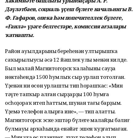
хакимиәте башлығы урынбаҫары А. Р.
Дәүләтбаев, социаль үҫеш бүлеге начальнигы В.
Ф. Ғафаров, опека һәм попечителлек бүлеге,
«Ғаилә» үҙәге белгестәре, комиссия ағзалары
ҡатнашты.
Район ауылдарының береһенән ултырышҡа
саҡырылыусы әсә 12 йәшлек улы менән килде.
Был малай Магнитогорск ҡалаһының сауҙа
нөктәһендә 1500 һумлыҡ сыр урлап тотолған.
Үҙенән ни өсөн урлаштың тип һорашҡас: «Мин
тәүге тапҡыр алған сырҙарҙы 100 һумға
осһоҙораҡ итеп һаттым, шунан тағы барҙым.
Үҙемә телефон алырға ине», — тип аңлатты.
Магнитогорск эске эштәр бүлеге малайҙың бәлиғ
булмауы арҡаһында енәйәт эшен ҡуҙғатмаған.
— Мин уға өс планшет, дүрт телефон алып