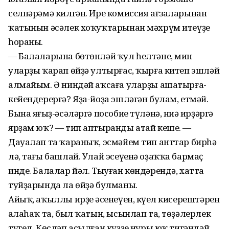
селпәрәмә килгән. Ире комиссия ағзаларынан
ҡатынын әсәлек хоҡуҡтарынан мәхрүм итеүҙе
һораны.
— Балаларына бөтөнләй ҡул һелтәне, мин
уларҙы ҡарап өйҙә ултырғас, ҡырға китеп эшләй
алмайым. Ә ниндәй аҡсаға уларҙы ашатырға-
кейендерергә? Яҙа-йоҙа эшләгән булам, етмәй.
Бына яңғыҙ-әсәләргә пособие түләнә, ниңә ирҙәргә
ярҙам юҡ? — тип аптыранды атай кеше. —
Дауалап та ҡараныҡ, эсмәйем тип анттар бирһә
лә, тағы башлай. Улай эсеүенә оҙаҡҡа бармаҫ
инде. Балалар йәл. Тыуған көндәрендә, хатта
туйҙарында ла өйҙә булманы.
Айыҡ, аҡыллы ирҙең әсенеүен, күңел кисерештәрен
аңлаһаҡ та, был ҡатын, ысынлап та, төҙәлерлек
түгел. Көсләп асылған күҙҙең нуры юҡ тигәндәй,