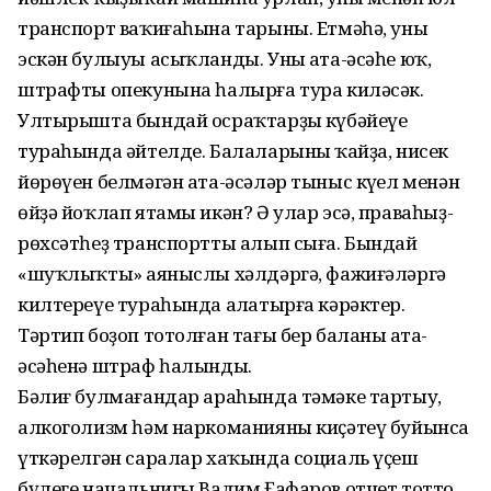
транспорт ваҡиғаһына тарыны. Етмәһә, уның
эскән булыуы асыҡланды. Уның ата-әсәһе юҡ,
штрафты опекунына һалырға тура киләсәк.
Ултырышта бындай осраҡтарҙың күбәйеүе
тураһында әйтелде. Балаларының ҡайҙа, нисек
йөрөүен белмәгән ата-әсәләр тыныс күңел менән
өйҙә йоҡлап ятамы икән? Ә улар эсә, праваһыҙ-
рөхсәтһеҙ транспортты алып сыға. Бындай
«шуҡлыҡтың» аяныслы хәлдәргә, фажиғәләргә
килтереүе тураһында аңлатырға кәрәктер.
Тәртип боҙоп тотолған тағы бер баланың ата-
әсәһенә штраф һалынды.
Бәлиғ булмағандар араһында тәмәке тартыу,
алкоголизм һәм наркоманияны киҫәтеү буйынса
үткәрелгән саралар хаҡында социаль үҫеш
бүлеге начальнигы Вадим Ғафаров отчет тотто.