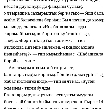
көсләп дауалауҙың да файҙаһы булмаҫ.
Ултырышҡа саҡырылған бер ҡатын — биш бала
әсәһе. Иң бәләкәйенә бер йәш. Был ҡатын да хәмер
менән дуҫлашҡан. «Ниңә балаларығыҙҙы
ҡарамайһығыҙ, ас йөрөтөп ҡуйғанһығыҙ», —
тиеүгә: «Бер тапҡыр ғына эстем», — тип
аҡланды. Иптәше эшләмәй. «Ниндәй аҡсаға
йәшәйһегеҙ?» — тип ҡыҙыҡһынғас, «Шабашкала
йөрөй», — тине.
— Аҡсағыҙҙы араҡыға бөтөргәнсе,
балаларығыҙҙы ҡарағыҙ. Йәшһегеҙ, матурһығыҙ,
ҡабат килмәгеҙ инде, — тип оялтҡас, «Бүтән
эсмәйем» тигән булды.
Балаларҙың руль артына эсеп ултырыуҙары
бөтөнләй башҡа һыймаҫлыҡ күренеш. Яңыраҡ 14
йәшлек ҡыҙыҡай машина урлап, уның менән юл-