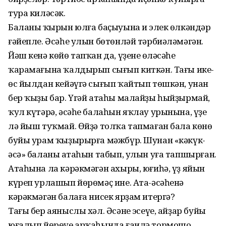
тура киләсәк.
Баланың ҡырын юлға баҫыуына иң элек өлкәндәр
ғәйепле. Әсәһе улын бөтөнләй тәрбиәләмәгән.
Йәш кенә көйө тапҡан да, үҙенең өләсәһе
ҡарамағына ҡалдырып сығып киткән. Тағы ике-
өс йылдан кейәүгә сығып ҡайтып төшкән, унан
бер ҡыҙы бар. Үгәй атаһы малайҙы һыйҙырмай,
ҡул күтәрә, әсәһе балаһын яҡлау урынына, үҙе
лә йыш туҡмай. Өйҙә толҡа тапмаған бала көнө
буйы урам ҡыҙырырға мәжбүр. Шунан «кәкүк-
әсә» баланың атаһын табып, улын уға тапшырған.
Атаһына ла кәрәкмәгән ахыры, юғиһә, үҙ яйын
күреп урлашып йөрөмәҫ ине. Ата-әсәһенә
кәрәкмәгән балаға нисек ярҙам итергә?
Тағы бер аяныслы хәл. Әсәнең эсеүе, айҙар буйы
юғалып йөрөүе арҡаһында ғаилә тормошо