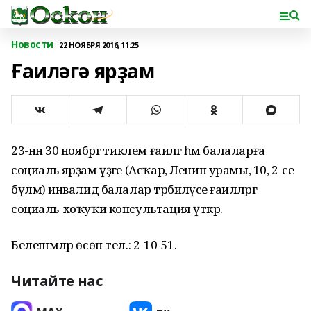
Новости
22 НОЯБРЯ 2016, 11:25
Ғаиләгә ярҙам
23-нән 30 ноябргә тиклем ғаиләгә һәм балаларға
социаль ярҙам үҙәге (Асҡар, Ленин урамы, 10, 2-се
бүлмә) инвалид балалар тәрбиәләүсе ғаиләләргә
социаль-хоҡуҡи консультация үткәрә.
Белешмәләр өсөн тел.: 2-10-51.
Читайте нас