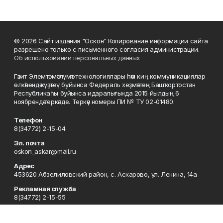
© 2026 Сайт издания "Оскон" Копирование информации сайта
разрешено только с письменного согласия администрации.
Об использовании персональных данных
Гәзит Элемтә, мәғлүмәт технологиялары һәм киң коммуникациялар
өлкәһендә күҙәтеү буйынса Федераль хеҙмәттең Башҡортостан
Республикаһы буйынса идаралығында 2015 йылдың 6
ноябрендә теркәлде. Теркәү номеры ПИ № ТУ 02-01480.
Телефон
8(34772) 2-15-04
Эл. почта
oskon_askar@mail.ru
Адрес
453620 Абзелиловский район, с. Аскарово, ул. Ленина, 14а
Рекламная служба
8(34772) 2-15-55
Редакция
8(34772) 2-04-80, 8(34772) 2-04-83