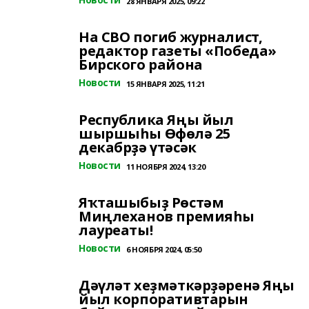
28 ЯНВАРЯ 2025, 09:22
На СВО погиб журналист,
редактор газеты «Победа»
Бирского района
Новости
15 ЯНВАРЯ 2025, 11:21
Республика Яңы йыл
шыршыһы Өфөлә 25
декабрҙә үтәсәк
Новости
11 НОЯБРЯ 2024, 13:20
Яҡташыбыҙ Рөстәм
Миңлеханов премияһы
лауреаты!
Новости
6 НОЯБРЯ 2024, 05:50
Дәүләт хеҙмәткәрҙәренә Яңы
йыл корпоративтарын