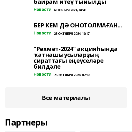
байрам итеү тыйылды
Новости
6 НОЯБРЯ 2024, 04:40
БЕР КЕМ ДӘ ОНОТОЛМАҒАН...
Новости
25 ОКТЯБРЯ 2024, 10:17
"Рәхмәт-2024" акцияһында
ҡатнашыусыларҙың
сираттағы еңеүселәре
билдәле
Новости
7 СЕНТЯБРЯ 2024, 07:10
Все материалы
Партнеры