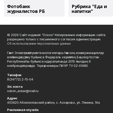
Фотобанк
Рубрика "Еда и
журналистов РБ
напитки"
© 2026 Сайт издания "Оскон" Копирование информации сайта
разрешено только с письменного согласия администрации.
Об использовании персональных данных
Гәзит Элемтә, мәғлүмәт технологиялары һәм киң коммуникациялар
өлкәһендә күҙәтеү буйынса Федераль хеҙмәттең Башҡортостан
Республикаһы буйынса идаралығында 2015 йылдың 6
ноябрендә теркәлде. Теркәү номеры ПИ № ТУ 02-01480.
Телефон
8(34772) 2-15-04
Эл. почта
oskon_askar@mail.ru
Адрес
453620 Абзелиловский район, с. Аскарово, ул. Ленина, 14а
Рекламная служба