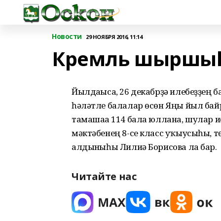
Новости
29 НОЯБРЯ 2016, 11:14
Кремль шыршыһ
Йылдағыса, 26 декабрҙә илебеҙҙең
һәләтле балалар өсөн Яңы йыл бай
тамашаға 114 бала юллана, шулар 
мәктәбенең 8-се класс уҡыусыһы, 
алдынғыһы Лилиә Борисова ла бар.
Читайте нас