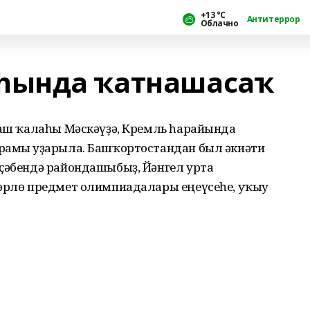
+13 °С
Антитеррор
Облачно
ында ҡатнашасаҡ
 баш ҡалаһы Мәскәүҙә, Кремль һарайында
рамы уҙғарыла. Башҡортостандан был әкиәти
иҫәбендә райондашыбыҙ, Йәнгел урта
төрлө предмет олимпиадалары еңеүсеһе, уҡыу