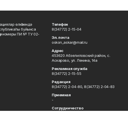
ациялар өлкәһендә
Телефон
еспубликаһы буйынса
8(34772) 2-15-04
кәү номеры ПИ № ТУ 02-
Эл. почта
oskon_askar@mail.ru
Адрес
453620 Абзелиловский район, с.
Аскарово, ул. Ленина, 14а
Рекламная служба
8(34772) 2-15-55
Редакция
8(34772) 2-04-80, 8(34772) 2-04-83
Приемная
-
Сотрудничество
8(34772) 2-04-80, 8(34772) 2-04-83
Отдел кадров
8(34772) 2-11-85