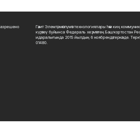
разрешено
Гәзит Элемтә, мәғлүмәт технологиялары һәм киң коммуник
күҙәтеү буйынса Федераль хеҙмәттең Башҡортостан Р
идаралығында 2015 йылдың 6 ноябрендә теркәлде. Тер
01480.