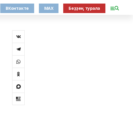
ВКонтакте
MAX
Беҙҙең турала