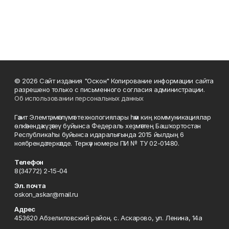
© 2026 Сайт издания "Оскон" Копирование информации сайта
разрешено только с письменного согласия администрации.
Об использовании персональных данных
Гәзит Элемтә, мәғлүмәт технологиялары һәм киң коммуникациялар
өлкәһендә күҙәтеү буйынса Федераль хеҙмәттең Башҡортостан
Республикаһы буйынса идаралығында 2015 йылдың 6
ноябрендә теркәлде. Теркәү номеры ПИ № ТУ 02-01480.
Телефон
8(34772) 2-15-04
Эл. почта
oskon_askar@mail.ru
Адрес
453620 Абзелиловский район, с. Аскарово, ул. Ленина, 14а