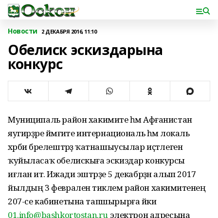
Новости
2 ДЕКАБРЯ 2016, 11:10
Обелиск эскиздарына
конкурс
Муниципаль район хакимиәте һәм Афғанистан
яугирҙәре йәмғиәте интернациональ һәм локаль
хәрби бәрелештәрҙә ҡатнашыусылар иҫтәлегенә
ҡуйыласаҡ обелискыға эскиздар конкурсы
иғлан итә. Ижади эштәрҙе 5 декабрҙән алып 2017
йылдың 3 февраленә тиклем район хакимиәтенең
207-се кабинетына тапшырырға йәки
01.info@bashkortostan.ru
электрон адресына