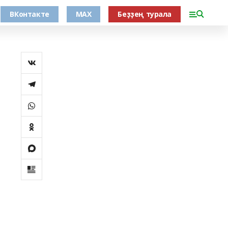
ВКонтакте
MAX
Беҙҙең турала