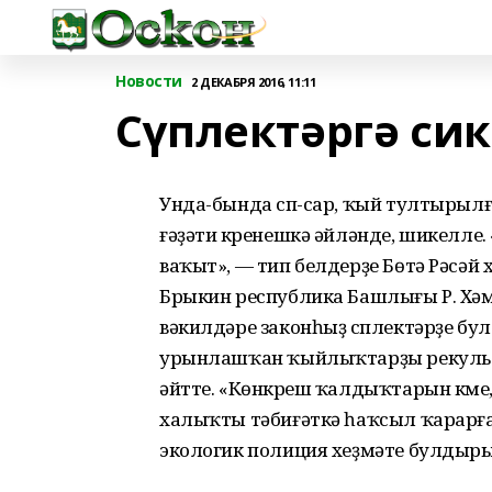
Новости
2 ДЕКАБРЯ 2016, 11:11
Сүплектәргә си
Унда-бында сүп-сар, ҡый тултырылғ
ғәҙәти күренешкә әйләнде, шикелл
ваҡыт», — тип белдерҙе Бөтә Рәсәй 
Брыкин республика Башлығы Р. Хә
вәкилдәре законһыҙ сүплектәрҙе б
урынлашҡан ҡыйлыҡтарҙы рекульт
әйтте. «Көнкүреш ҡалдыҡтарын күмеү
халыҡты тәбиғәткә һаҡсыл ҡарарға
экологик полиция хеҙмәте булдыры