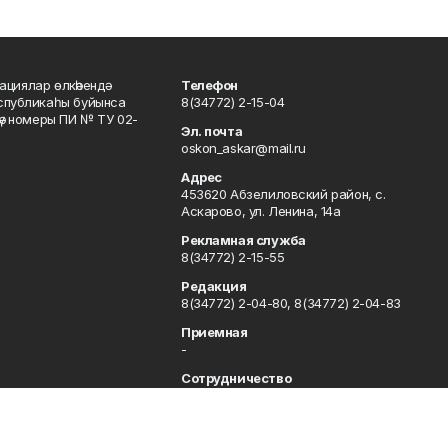
ациялар өлкәһендә
Телефон
еспубликаһы буйынса
8(34772) 2-15-04
кәү номеры ПИ № ТУ 02-
Эл. почта
oskon_askar@mail.ru
Адрес
453620 Абзелиловский район, с.
Аскарово, ул. Ленина, 14а
Рекламная служба
8(34772) 2-15-55
Редакция
8(34772) 2-04-80, 8(34772) 2-04-83
Приемная
-
Сотрудничество
8(34772) 2-04-80, 8(34772) 2-04-83
Отдел кадров
8(34772) 2-11-85