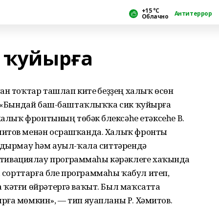
+15 °С
Антитеррор
Облачно
к ҡуйырға
ан тоҡтар ташлап китеү беҙҙең халыҡ өсөн
е. «Бындай баш-баштаҡлыҡҡа сик ҡуйырға
халыҡ фронтының төбәк бүлексәһе етәксеһе В.
митов менән осрашҡанда. Халыҡ фронты
улдырмау һәм ауыл-ҡала ситтәрендә
ивациялау программаһы кәрәклеге хаҡында
, сорттарға бүлеү программаһы ҡабул итеп,
 ҡәтғи өйрәтергә ваҡыт. Был маҡсатта
рға мөмкин», — тип яуапланы Р. Хәмитов.