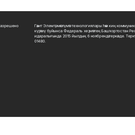
разрешено
Гәзит Элемтә, мәғлүмәт технологиялары һәм киң коммуник
күҙәтеү буйынса Федераль хеҙмәттең Башҡортостан Р
идаралығында 2015 йылдың 6 ноябрендә теркәлде. Тер
01480.