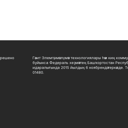
зрешено
Гәзит Элемтә, мәғлүмәт технологиялары һәм киң комму
буйынса Федераль хеҙмәттең Башҡортостан Респу
идаралығында 2015 йылдың 6 ноябрендә теркәлде. 
01480.