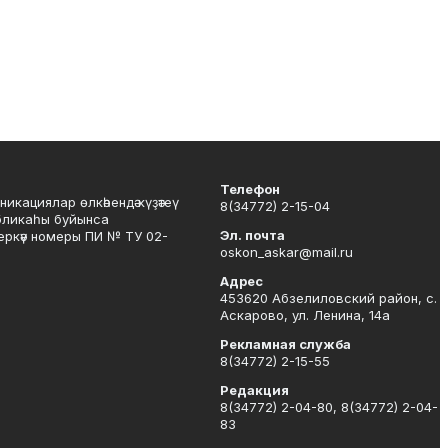
Телефон
никациялар өлкәһендә күҙәтеү
8(34772) 2-15-04
бликаһы буйынса
Эл. почта
Теркәү номеры ПИ № ТУ 02-
oskon_askar@mail.ru
Адрес
453620 Абзелиловский район, с.
Аскарово, ул. Ленина, 14а
Рекламная служба
8(34772) 2-15-55
Редакция
8(34772) 2-04-80, 8(34772) 2-04-
83