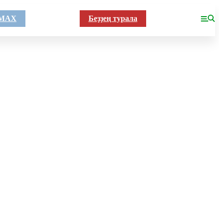
MAX
Беҙҙең турала