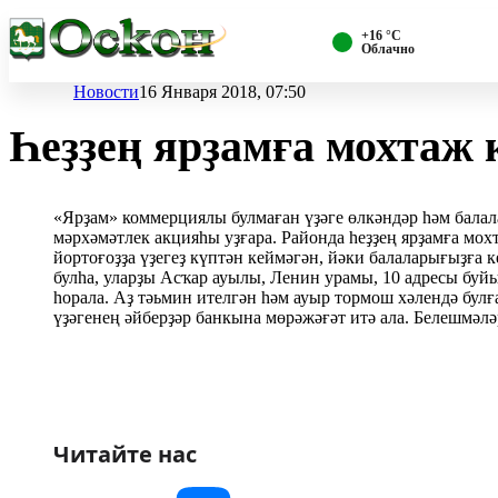
+16 °С
Облачно
Новости
16 Января 2018, 07:50
Һеҙҙең ярҙамға мохтаж 
«Ярҙам» коммерциялы булмаған үҙәге өлкәндәр һәм бала
мәрхәмәтлек акцияһы уҙғара. Районда һеҙҙең ярҙамға мох
йортоғоҙҙа үҙегеҙ күптән кеймәгән, йәки балаларығыҙға
булһа, уларҙы Асҡар ауылы, Ленин урамы, 10 адресы буйын
һорала. Аҙ тәьмин ителгән һәм ауыр тормош хәлендә бул
үҙәгенең әйберҙәр банкына мөрәжәғәт итә ала. Белешмәләр
Читайте нас