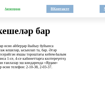
ВКонтакте
Антитеррор
кешеләр бар
лар өсөн әйберҙәр йыйыу буйынса
таж кешеләр, ысынлап та, бар. Әгәр
 кесерәйгән яҡшы тороштағы кейем-һалым
са 1-се, 4-се кабинеттарға килтереүегеҙ
ған ғаиләләр эш көндәрендә «Ярҙам»
 өсөн телефон: 2-10-38, 2-03-37.