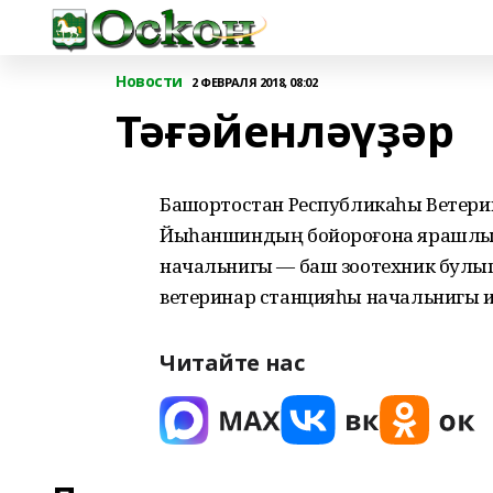
Новости
2 ФЕВРАЛЯ 2018, 08:02
Тәғәйенләүҙәр
Башҡортостан Республикаһы Ветери
Йыһаншиндың бойороғона ярашлы,
начальнигы — баш зоотехник булы
ветеринар станцияһы начальнигы и
Читайте нас