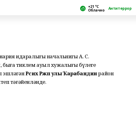
+21 °С
Антитеррор
Облачно
нария идаралығы начальнигы А. С.
 быға тиклем ауыл хужалығы бүлеге
п эшләгән
Рәсих Рәжәп улы Ҡарабандин
район
теп тәғәйенләнде.