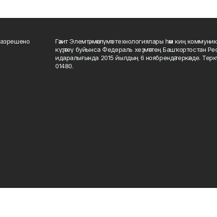
разрешено
Гәзит Элемтә, мәғлүмәт технологиялары һәм киң коммуник
күҙәтеү буйынса Федераль хеҙмәттең Башҡортостан Р
идаралығында 2015 йылдың 6 ноябрендә теркәлде. Тер
01480.