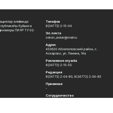
ациялар өлкәһендә
Телефон
еспубликаһы буйынса
8(34772) 2-15-04
кәү номеры ПИ № ТУ 02-
Эл. почта
oskon_askar@mail.ru
Адрес
453620 Абзелиловский район, с.
Аскарово, ул. Ленина, 14а
Рекламная служба
8(34772) 2-15-55
Редакция
8(34772) 2-04-80, 8(34772) 2-04-83
Приемная
-
Сотрудничество
8(34772) 2-04-80, 8(34772) 2-04-83
Отдел кадров
8(34772) 2-11-85