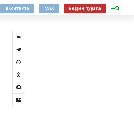
ВКонтакте
MAX
Беҙҙең турала