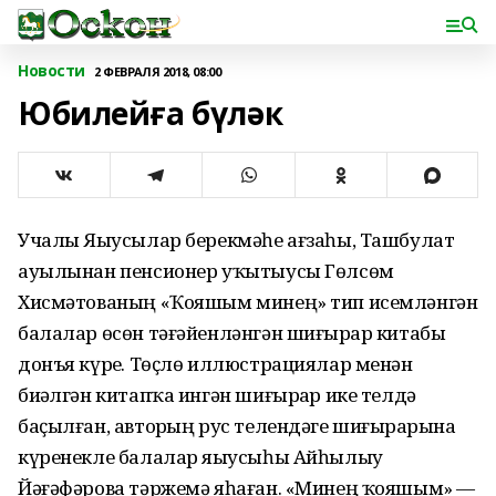
Новости
2 ФЕВРАЛЯ 2018, 08:00
Юбилейға бүләк
Учалы Яҙыусылар берекмәһе ағзаһы, Ташбулат
ауылынан пенсионер уҡытыусы Гөлсөм
Хисмәтованың «Ҡояшым минең» тип исемләнгән
балалар өсөн тәғәйенләнгән шиғырҙар китабы
донъя күрҙе. Төҫлө иллюстрациялар менән
биҙәлгән китапҡа ингән шиғырҙар ике телдә
баҫылған, авторҙың рус телендәге шиғырҙарына
күренекле балалар яҙыусыһы Айһылыу
Йәғәфәрова тәржемә яһаған. «Минең ҡояшым» —