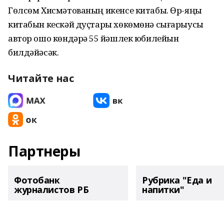
Гөлсөм Хисмәтованың икенсе китабы. Өр-яңы
китабын кескәй дуҫтары хөкөмөнә сығарыусы
автор ошо көндәрҙә 55 йәшлек юбилейын
билдәйәсәк.
Читайте нас
Партнеры
Фотобанк
Рубрика "Еда и
журналистов РБ
напитки"