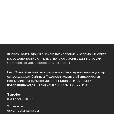
© 2026 Сайт издания "Оскон" Копирование информации сайта
разрешено только с письменного согласия администрации.
Об использовании персональных данных
Гәзит Элемтә, мәғлүмәт технологиялары һәм киң коммуникациялар
өлкәһендә күҙәтеү буйынса Федераль хеҙмәттең Башҡортостан
Республикаһы буйынса идаралығында 2015 йылдың 6
ноябрендә теркәлде. Теркәү номеры ПИ № ТУ 02-01480.
Телефон
8(34772) 2-15-04
Эл. почта
oskon_askar@mail.ru