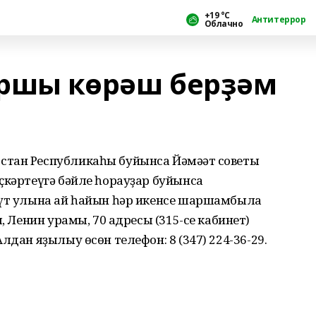
+19 °С
Антитеррор
Облачно
аршы көрәш берҙәм
тан Республикаһы буйынса Йәмәғәт советы
ҫкәртеүгә бәйле һорауҙар буйынса
ғүт улына ай һайын һәр икенсе шаршамбыла
, Ленин урамы, 70 адресы (315-се кабинет)
лдан яҙылыу өсөн телефон: 8 (347) 224-36-29.