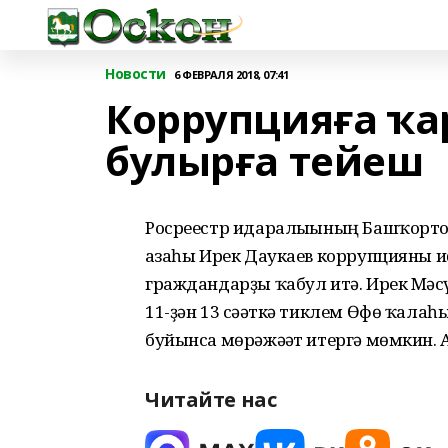
Новости
6 ФЕВРАЛЯ 2018, 07:41
Коррупцияға ҡ
булырға тейеш
Росреестр идаралығының Башҡортос
ағзаһы Ирек Даукаев коррупцияны и
граждандарҙы ҡабул итә. Ирек Мәс
11-ҙән 13 сәғәткә тиклем Өфө ҡалаһы
буйынса мөрәжәғәт итергә мөмкин. А
Читайте нас