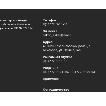
ациялар өлкәһендә
Телефон
еспубликаһы буйынса
8(34772) 2-15-04
кәү номеры ПИ № ТУ 02-
Эл. почта
oskon_askar@mail.ru
Адрес
453620 Абзелиловский район, с.
Аскарово, ул. Ленина, 14а
Рекламная служба
8(34772) 2-15-55
Редакция
8(34772) 2-04-80, 8(34772) 2-04-83
Приемная
-
Сотрудничество
8(34772) 2-04-80, 8(34772) 2-04-83
Отдел кадров
8(34772) 2-11-85