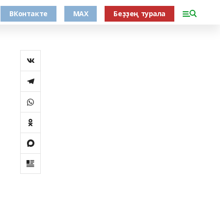
ВКонтакте
MAX
Беҙҙең турала