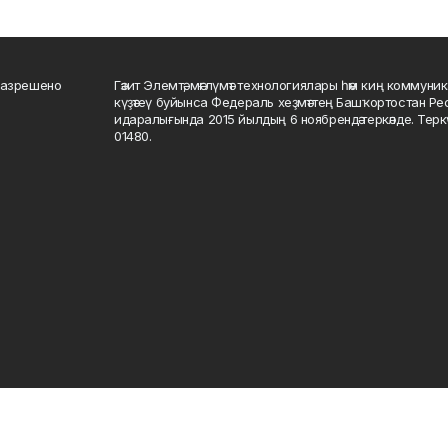
разрешено
Гәзит Элемтә, мәғлүмәт технологиялары һәм киң коммуник
күҙәтеү буйынса Федераль хеҙмәттең Башҡортостан Р
идаралығында 2015 йылдың 6 ноябрендә теркәлде. Тер
01480.