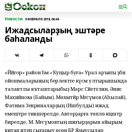
Новости
9 ФЕВРАЛЯ 2018, 06:44
Ижадсыларҙың эштәре
баһаланды
«Йәйғор» район һәм «Ҡуңыр буға» Урал аръяғы әҙәби
ойошмаларының берлектәге күсмә ултырышында
талантлы яҡташтарыбыҙ Марс Сәйетғәлин, Әнисә
Махийәнова (Байым), Мөхәмәтйәр Мәғәсүмов (Аһылай),
Фатима Зекриналарҙың (Ишбулды) ижад
емештәре тикшерелде. Авторҙарға төплө кәңәштәр
бирелде, ә М. Мәғәсүмовтың шиғырҙарын айырым
китап итеп сығарыу өсөн БР Яҙыусылар