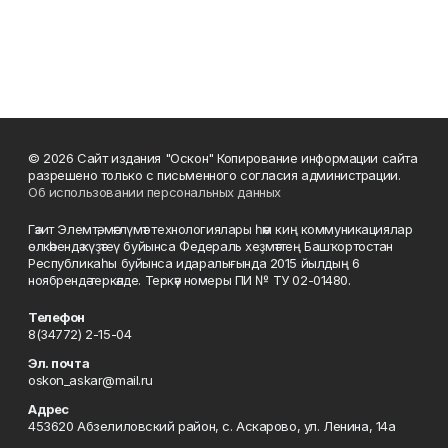
© 2026 Сайт издания "Оскон" Копирование информации сайта
разрешено только с письменного согласия администрации.
Об использовании персональных данных
Гәзит Элемтә, мәғлүмәт технологиялары һәм киң коммуникациялар
өлкәһендә күҙәтеү буйынса Федераль хеҙмәттең Башҡортостан
Республикаһы буйынса идаралығында 2015 йылдың 6
ноябрендә теркәлде. Теркәү номеры ПИ № ТУ 02-01480.
Телефон
8(34772) 2-15-04
Эл. почта
oskon_askar@mail.ru
Адрес
453620 Абзелиловский район, с. Аскарово, ул. Ленина, 14а