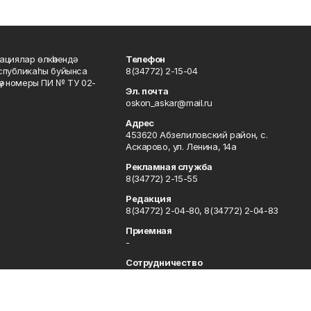
ациялар өлкәһендә
Телефон
еспубликаһы буйынса
8(34772) 2-15-04
кәү номеры ПИ № ТУ 02-
Эл. почта
oskon_askar@mail.ru
Адрес
453620 Абзелиловский район, с.
Аскарово, ул. Ленина, 14а
Рекламная служба
8(34772) 2-15-55
Редакция
8(34772) 2-04-80, 8(34772) 2-04-83
Приемная
-
Сотрудничество
8(34772) 2-04-80, 8(34772) 2-04-83
Отдел кадров
8(34772) 2-11-85