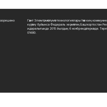
разрешено
Гәзит Элемтә, мәғлүмәт технологиялары һәм киң коммуник
күҙәтеү буйынса Федераль хеҙмәттең Башҡортостан Р
идаралығында 2015 йылдың 6 ноябрендә теркәлде. Тер
01480.