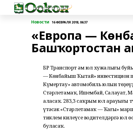
Новости
16 ФЕВРАЛЯ 2018, 06:37
«Европа — Көн
Башҡортостан а
БР Транспорт һәм юл хужалығы буй
— Көнбайыш Ҡытай» инвестицион п
Күмертау» автомобиль юлын төҙөүҙе
Стәрлетамаҡ, Ишембай, Салауат, Мә
аласаҡ. 283,3 саҡрым юл арауығы т
үтәсәк «Стәрлетамаҡ — Ҡағы» марш
тиклем килеүсе водителдәргә юл өсө
буласаҡ.