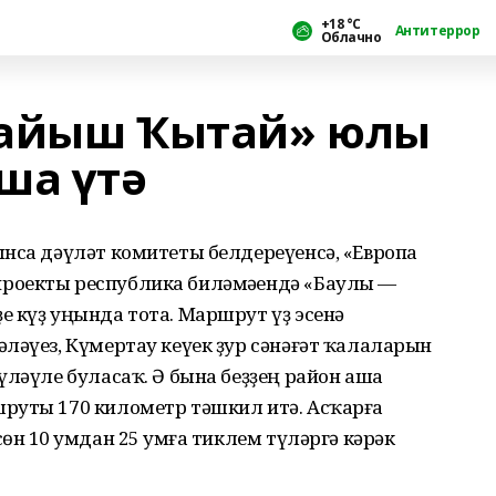
+18 °С
Антитеррор
Облачно
байыш Ҡытай» юлы
ша үтә
ынса дәүләт комитеты белдереүенсә, «Европа
роекты республика биләмәһендә «Баулы —
 күҙ уңында тота. Маршрут үҙ эсенә
ләүез, Күмертау кеүек ҙур сәнәғәт ҡалаларын
үләүле буласаҡ. Ә бына беҙҙең район аша
руты 170 километр тәшкил итә. Асҡарға
н 10 һумдан 25 һумға тиклем түләргә кәрәк