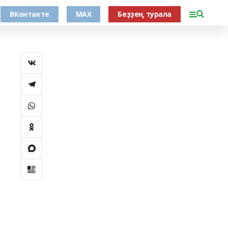
ВКонтакте
MAX
Беҙҙең турала