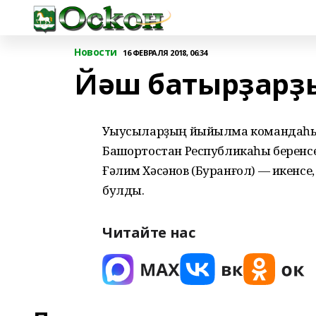
Новости
16 ФЕВРАЛЯ 2018, 06:34
Йәш батырҙар
Уҡыусыларҙың йыйылма командаһы
Башҡортостан Республикаһы беренсе
Ғәлим Хәсәнов (Буранғол) — икенсе
булды.
Читайте нас