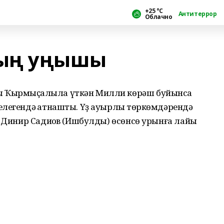
+25 °С
Антитеррор
Облачно
ҙың уңышы
 Ҡырмыҫҡалыла үткән Милли көрәш буйынса
легендә ҡатнашты. Үҙ ауырлыҡ төркөмдәрендә
, Динир Садиҡов (Ишбулды) өсөнсө урынға лайыҡ