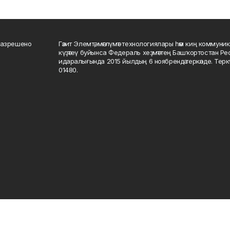
разрешено
Гәзит Элемтә, мәғлүмәт технологиялары һәм киң коммуник
күҙәтеү буйынса Федераль хеҙмәттең Башҡортостан Р
идаралығында 2015 йылдың 6 ноябрендә теркәлде. Тер
01480.