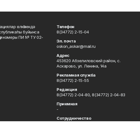
ациялар өлкәһендә
Телефон
еспубликаһы буйынса
8(34772) 2-15-04
кәү номеры ПИ № ТУ 02-
Эл. почта
oskon_askar@mail.ru
Адрес
453620 Абзелиловский район, с.
Аскарово, ул. Ленина, 14а
Рекламная служба
8(34772) 2-15-55
Редакция
8(34772) 2-04-80, 8(34772) 2-04-83
Приемная
-
Сотрудничество
8(34772) 2-04-80, 8(34772) 2-04-83
Отдел кадров
8(34772) 2-11-85