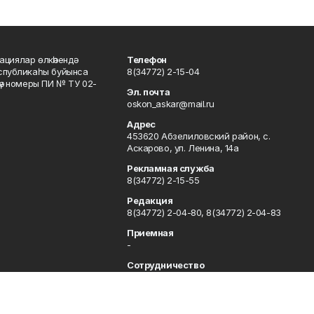
ациялар өлкәһендә
Телефон
еспубликаһы буйынса
8(34772) 2-15-04
кәү номеры ПИ № ТУ 02-
Эл. почта
oskon_askar@mail.ru
Адрес
453620 Абзелиловский район, с.
Аскарово, ул. Ленина, 14а
Рекламная служба
8(34772) 2-15-55
Редакция
8(34772) 2-04-80, 8(34772) 2-04-83
Приемная
-
Сотрудничество
8(34772) 2-04-80, 8(34772) 2-04-83
Отдел кадров
8(34772) 2-11-85