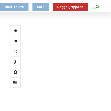
ВКонтакте
MAX
Беҙҙең турала