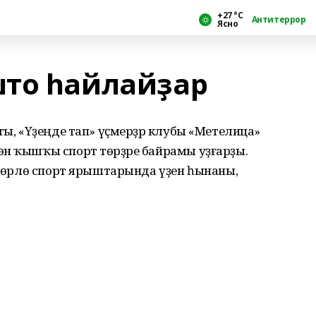
+27 °С
Антитеррор
Ясно
што һайлайҙар
ты, «Үҙеңде тап» үҫмерҙәр клубы «Метелица»
өн ҡышҡы спорт төрҙәре байрамы уҙғарҙы.
р төрлө спорт ярыштарында үҙен һынаны,