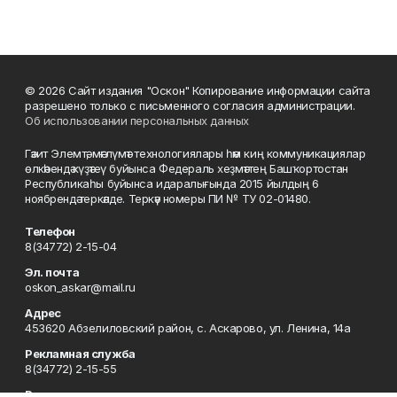
© 2026 Сайт издания "Оскон" Копирование информации сайта
разрешено только с письменного согласия администрации.
Об использовании персональных данных
Гәзит Элемтә, мәғлүмәт технологиялары һәм киң коммуникациялар
өлкәһендә күҙәтеү буйынса Федераль хеҙмәттең Башҡортостан
Республикаһы буйынса идаралығында 2015 йылдың 6
ноябрендә теркәлде. Теркәү номеры ПИ № ТУ 02-01480.
Телефон
8(34772) 2-15-04
Эл. почта
oskon_askar@mail.ru
Адрес
453620 Абзелиловский район, с. Аскарово, ул. Ленина, 14а
Рекламная служба
8(34772) 2-15-55
Редакция