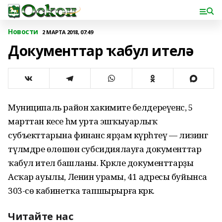
Новости
2 МАРТА 2018, 07:49
Документтар ҡабул ителә
Муниципаль район хакимиәте белдереүенсә, 5
марттан кесе һәм урта эшҡыуарлыҡ
субъекттарына финанс ярҙам күрһәтеү — лизинг
түләмдәре өлөшөн субсидиялауға документтар
ҡабул ителә башланы. Кәрәкле документтарҙы
Асҡар ауылы, Ленин урамы, 41 адресы буйынса
303-сө кабинетҡа тапшырырға кәрәк.
Читайте нас