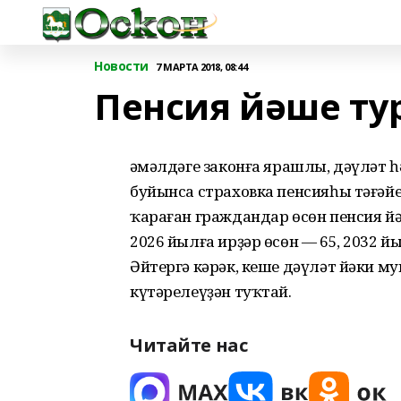
Новости
7 МАРТА 2018, 08:44
Пенсия йәше ту
Ғәмәлдәге законға ярашлы, дәүләт
буйынса страховка пенсияһы тәғәй
ҡараған граждандар өсөн пенсия й
2026 йылға ирҙәр өсөн — 65, 2032 й
Әйтергә кәрәк, кеше дәүләт йәки м
күтәрелеүҙән туҡтай.
Читайте нас