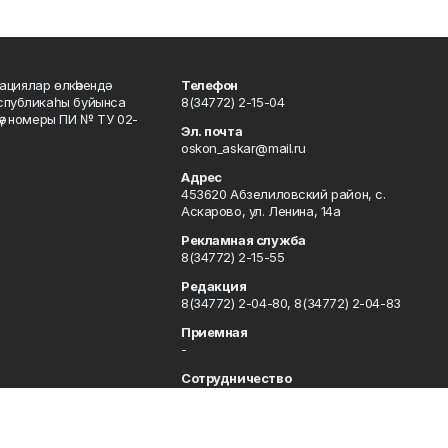
ациялар өлкәһендә
Телефон
еспубликаһы буйынса
8(34772) 2-15-04
кәү номеры ПИ № ТУ 02-
Эл. почта
oskon_askar@mail.ru
Адрес
453620 Абзелиловский район, с.
Аскарово, ул. Ленина, 14а
Рекламная служба
8(34772) 2-15-55
Редакция
8(34772) 2-04-80, 8(34772) 2-04-83
Приемная
-
Сотрудничество
8(34772) 2-04-80, 8(34772) 2-04-83
Отдел кадров
8(34772) 2-11-85