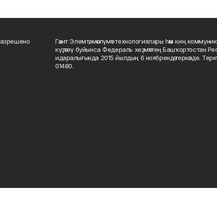
разрешено
Гәзит Элемтә, мәғлүмәт технологиялары һәм киң коммуник
күҙәтеү буйынса Федераль хеҙмәттең Башҡортостан Р
идаралығында 2015 йылдың 6 ноябрендә теркәлде. Тер
01480.