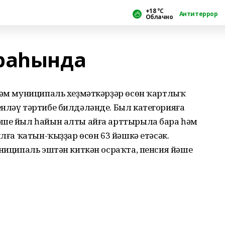
+18 °С
Антитеррор
Облачно
раһында
 һәм муниципаль хеҙмәткәрҙәр өсөн ҡартлыҡ
енләү тәртибе билдәләнде. Был категорияға
әше йыл һайын алты айға арттырыла бара һәм
ылға ҡатын-ҡыҙҙар өсөн 63 йәшкә етәсәк.
униципаль эштән киткән осраҡта, пенсия йәше