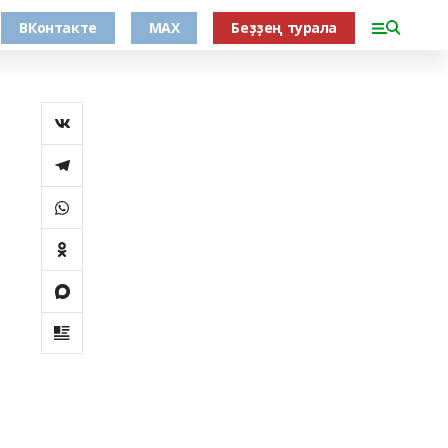
ВКонтакте
MAX
Беҙҙең турала