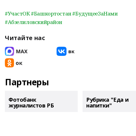
#УчастОК
#Башкортостан
#БудущееЗаНами
#Абзелиловскийрайон
Читайте нас
Партнеры
Фотобанк
Рубрика "Еда и
журналистов РБ
напитки"