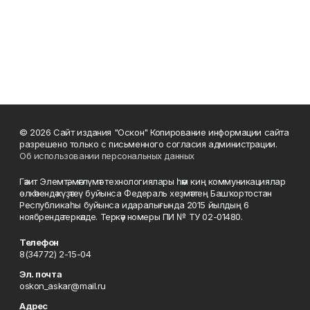
© 2026 Сайт издания "Оскон" Копирование информации сайта
разрешено только с письменного согласия администрации.
Об использовании персональных данных
Гәзит Элемтә, мәғлүмәт технологиялары һәм киң коммуникациялар
өлкәһендә күҙәтеү буйынса Федераль хеҙмәттең Башҡортостан
Республикаһы буйынса идаралығында 2015 йылдың 6
ноябрендә теркәлде. Теркәү номеры ПИ № ТУ 02-01480.
Телефон
8(34772) 2-15-04
Эл. почта
oskon_askar@mail.ru
Адрес