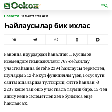
Новости
18 МАРТА 2018, 08:51
Һайлаусылар бик ихлас
Районда иң ҙурҙарҙан һаналған Т. Кусимов
исемендәге гимназиялағы 767-се һайлау
участкаһында бөтәһе 2394 һайлаусы теркәлгән,
шуларҙың 212-һе күп функциялы үҙәк, Госуслуги
сайты аша ғариза тултырып, ситтә һайлай. Ә
2237 кеше тап ошо участкала тауыш бирә. 15-тән
ашыу кеше сәләмәтлек хәле буйынса өйҙә
һайлаясаҡ.