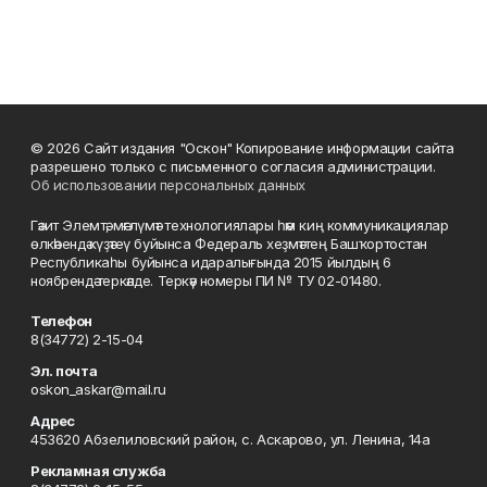
© 2026 Сайт издания "Оскон" Копирование информации сайта
разрешено только с письменного согласия администрации.
Об использовании персональных данных
Гәзит Элемтә, мәғлүмәт технологиялары һәм киң коммуникациялар
өлкәһендә күҙәтеү буйынса Федераль хеҙмәттең Башҡортостан
Республикаһы буйынса идаралығында 2015 йылдың 6
ноябрендә теркәлде. Теркәү номеры ПИ № ТУ 02-01480.
Телефон
8(34772) 2-15-04
Эл. почта
oskon_askar@mail.ru
Адрес
453620 Абзелиловский район, с. Аскарово, ул. Ленина, 14а
Рекламная служба