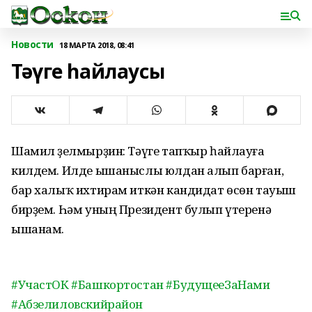
Новости
18 МАРТА 2018, 08:41
Тәүге һайлаусы
Шамил Әҙелмырҙин: Тәүге тапҡыр һайлауға
килдем. Илде ышаныслы юлдан алып барған,
бар халыҡ ихтирам иткән кандидат өсөн тауыш
бирҙем. Һәм уның Президент булып үтеренә
ышанам.
#УчастОК
#Башкортостан
#БудущееЗаНами
#Абзелиловскийрайон