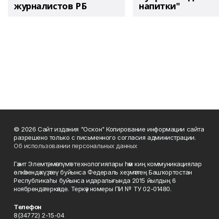
журналистов РБ
напитки"
© 2026 Сайт издания "Оскон" Копирование информации сайта
разрешено только с письменного согласия администрации.
Об использовании персональных данных
Гәзит Элемтә, мәғлүмәт технологиялары һәм киң коммуникациялар
өлкәһендә күҙәтеү буйынса Федераль хеҙмәттең Башҡортостан
Республикаһы буйынса идаралығында 2015 йылдың 6
ноябрендә теркәлде. Теркәү номеры ПИ № ТУ 02-01480.
Телефон
8(34772) 2-15-04