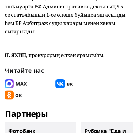
эшҡыуарға РФ Административ кодексының 9.5-
се статьяһының 1-се өлөшө буйынса эш асылды
һәм БР Арбитраж суды ҡарары менән хөкөм
сығарылды.
Н. ЯХИН,
прокурорҙың өлкән ярҙамсыһы.
Читайте нас
Партнеры
Фотобанк
Рубрика "Еда и