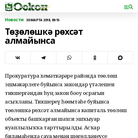
Новости
30 МАРТА 2018, 09:15
Төҙөлөшкә рөхсәт
алмайынса
Прокуратура хеҙмәткәрҙәре районда төҙөлөш
эшмәкәрлеге буйынса закондар үтәлешен
тикшергәндән һуң закон боҙоу осрағын
асыҡланы. Тикшереү һөҙөмтәһе буйынса
төҙөлөшкә рөхсәт алмайынса капиталь төҙөлөш
объекты башҡарған шәхси эшҡыуар
яуаплылыҡҡа тарттырылды. Асҡар
биләмәһендә сауҙа менән шөғөлләнеүсе