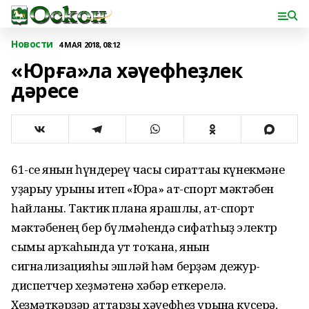
Новости
4 МАЯ 2018, 08:12
«Юрға»ла хәүефһеҙлек
дәресе
61-се янғын һүндереү часы сираттағы күнекмәне
уҙғарыу урыны итеп «Юрға» ат-спорт мәктәбен
һайланы. Тактик планға ярашлы, ат-спорт
мәктәбенең бер бүлмәһендә сифатһыҙ электр
сымы арҡаһында ут тоҡана, янғын
сигнализацияһы эшләй һәм берҙәм дежур-
диспетчер хеҙмәтенә хәбәр еткерелә.
Хеҙмәткәрҙәр аттарҙы хәүефһеҙ урынға күсерә,