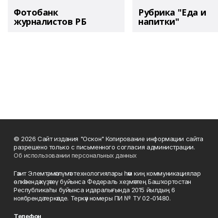
Фотобанк
Рубрика "Еда и
журналистов РБ
напитки"
© 2026 Сайт издания "Оскон" Копирование информации сайта
разрешено только с письменного согласия администрации.
Об использовании персональных данных
Гәзит Элемтә, мәғлүмәт технологиялары һәм киң коммуникациялар
өлкәһендә күҙәтеү буйынса Федераль хеҙмәттең Башҡортостан
Республикаһы буйынса идаралығында 2015 йылдың 6
ноябрендә теркәлде. Теркәү номеры ПИ № ТУ 02-01480.
Телефон