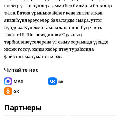
электр утын һүндерә, әммә бер бүлмәлә балалар
ҡала. Ваҡиға урынына йәһәт кенә килеп еткән
янғын һүндереүселәр балаларҙы сығара, утты
һүндерә. Күнекмә тамамланғандан һуң часть
вәкиле Ш. Ши-риязданов «Юрға»ның
тәрбиәләнеүселәренә ут сығыу осрағында үҙеңде
нисек тотоу, ҡайҙа хәбәр итеү тураһында
файҙалы мәғлүмәт еткерҙе.
Читайте нас
Партнеры