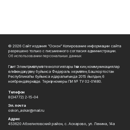
© 2026 Сайт издания "Оскон" Копирование информации сайта
разрешено только с письменного согласия администрации.
Об использовании персональных данных
Гәзит Элемтә, мәғлүмәт технологиялары һәм киң коммуникациялар
өлкәһендә күҙәтеү буйынса Федераль хеҙмәттең Башҡортостан
Республикаһы буйынса идаралығында 2015 йылдың 6
ноябрендә теркәлде. Теркәү номеры ПИ № ТУ 02-01480.
Телефон
8(34772) 2-15-04
Эл. почта
oskon_askar@mail.ru
Адрес
453620 Абзелиловский район, с. Аскарово, ул. Ленина, 14а