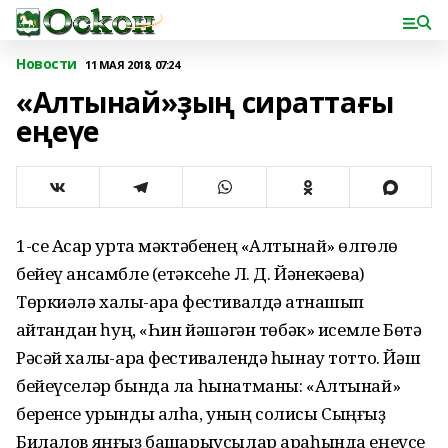
Новости
11 МАЯ 2018, 07:24
«Алтынай»ҙың сираттағы
еңеүе
1-се Асҡар урта мәктәбенең «Алтынай» өлгөлө
бейеү ансамбле (етәксеһе Л. Д. Йәнекәева)
Төркиәлә халыҡ-ара фестивалдә ҡатнашып
ҡайтҡандан һуң, «Һин йәшәгән төбәк» исемле Бөтә
Рәсәй халыҡ-ара фестивалендә һынау тотто. Йәш
бейеүселәр бында ла һынатманы: «Алтынай»
беренсе урынды алһа, уның солисы Сыңғыҙ
Билалов яңғыҙ башҡарыусылар араһында еңеүсе