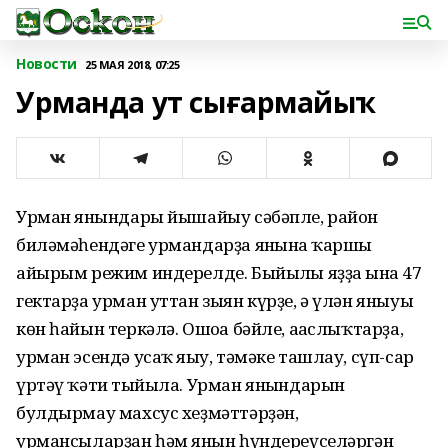
Новости
25 МАЯ 2018, 07:25
Урманда ут сығармайыҡ
Урман янғындары йышайыу сәбәпле, район
биләмәһендәге урмандарҙа янғынға ҡаршы
айырым режим индерелде. Быйылғы яҙҙа ғына 47
гектарҙа урман уттан зыян күрҙе, ә үлән яныуы
көн һайын теркәлә. Ошоға бәйле, ағаслыҡтарҙа,
урман эсендә усаҡ яғыу, тәмәке ташлау, сүп-сар
үртәү ҡәтғи тыйыла. Урман янғындарын
булдырмау махсус хеҙмәттәрҙән,
урмансыларҙан һәм янғын һүндереүселәргән