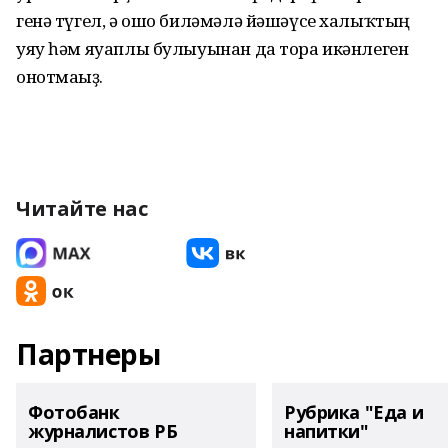
генә түгел, ә ошо биләмәлә йәшәүсе халыҡтың
уяу һәм яуаплы булыуынан да тора икәнлеген
онотмағыҙ.
Читайте нас
Партнеры
Фотобанк
Рубрика "Еда и
журналистов РБ
напитки"