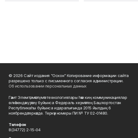
© 2026 Сайт издания "Оскон" Копирование информации сайта
разрешено только с письменного согласия администрации.
Об использовании персональных данных
Гәзит Элемтә, мәғлүмәт технологиялары һәм киң коммуникациялар
өлкәһендә күҙәтеү буйынса Федераль хеҙмәттең Башҡортостан
Республикаһы буйынса идаралығында 2015 йылдың 6
ноябрендә теркәлде. Теркәү номеры ПИ № ТУ 02-01480.
Телефон
8(34772) 2-15-04