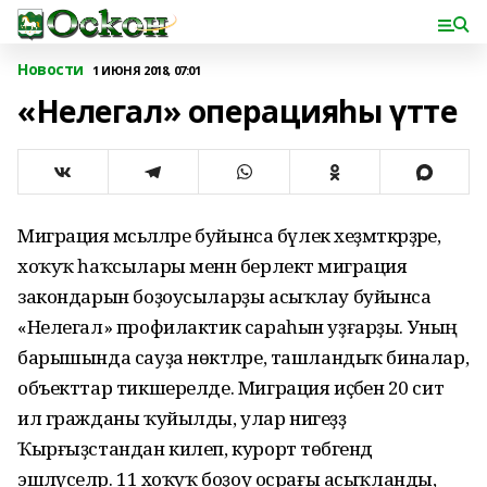
Новости
1 ИЮНЯ 2018, 07:01
«Нелегал» операцияһы үтте
Миграция мәсьәләләре буйынса бүлек хеҙмәткәрҙәре,
хоҡуҡ һаҡсылары менән берлектә миграция
закондарын боҙоусыларҙы асыҡлау буйынса
«Нелегал» профилактик сараһын уҙғарҙы. Уның
барышында сауҙа нөктәләре, ташландыҡ биналар,
объекттар тикшерелде. Миграция иҫәбенә 20 сит
ил гражданы ҡуйылды, улар нигеҙҙә
Ҡырғыҙстандан килеп, курорт төбәгендә
эшләүселәр. 11 хоҡуҡ боҙоу осрағы асыҡланды,