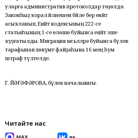
уларға административ протоколдар төҙөлдө.
Законһыҙ ҡорал әйләнешенә бәйле бер енәйәт
асыҡланып, Енәйәт кодексының 222-се
статьяһының 1-се өлөшө буйынса енәйәт эше
ҡуҙғатылды. Миграция мәсьәләләре буйынса бүлек
тарафынан хөкүмәт файҙаһына 16 мең һум
штраф түләтелде.
Г. ЙӘҒӘФӘРОВА, бүлек начальнигы.
Читайте нас