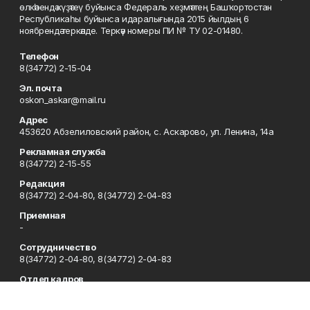
өлкәһендә күҙәтеү буйынса Федераль хеҙмәттең Башҡортостан
Республикаһы буйынса идаралығында 2015 йылдың 6
ноябрендә теркәлде. Теркәү номеры ПИ № ТУ 02-01480.
Телефон
8(34772) 2-15-04
Эл. почта
oskon_askar@mail.ru
Адрес
453620 Абзелиловский район, с. Аскарово, ул. Ленина, 14а
Рекламная служба
8(34772) 2-15-55
Редакция
8(34772) 2-04-80, 8(34772) 2-04-83
Приемная
-
Сотрудничество
8(34772) 2-04-80, 8(34772) 2-04-83
Отдел кадров
8(34772) 2-11-85