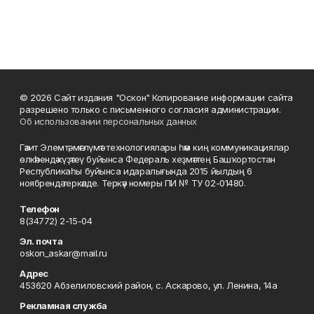
© 2026 Сайт издания "Оскон" Копирование информации сайта
разрешено только с письменного согласия администрации.
Об использовании персональных данных
Гәзит Элемтә, мәғлүмәт технологиялары һәм киң коммуникациялар
өлкәһендә күҙәтеү буйынса Федераль хеҙмәттең Башҡортостан
Республикаһы буйынса идаралығында 2015 йылдың 6
ноябрендә теркәлде. Теркәү номеры ПИ № ТУ 02-01480.
Телефон
8(34772) 2-15-04
Эл. почта
oskon_askar@mail.ru
Адрес
453620 Абзелиловский район, с. Аскарово, ул. Ленина, 14а
Рекламная служба