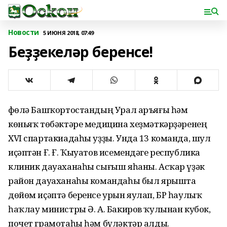
Новости
5 ИЮНЯ 2018, 07:49
Беҙҙекеләр беренсе!
Өфөлә Башҡортостандың Урал аръяғы һәм
көньяҡ төбәктәре медицина хеҙмәткәрҙәренең
XVI спартакиадаһы уҙҙы. Унда 13 команда, шул
иҫәптән Ғ. Ғ. Ҡыуатов исемендәге республика
клиник дауаханаһы сығыш яһаны. Асҡар үҙәк
район дауаханаһы командаһы был ярышта
дөйөм иҫәптә беренсе урын яулап, БР һаулыҡ
һаҡлау министры Ә. А. Бакиров ҡулынан кубок,
почет грамотаһы һәм бүләктәр алды.