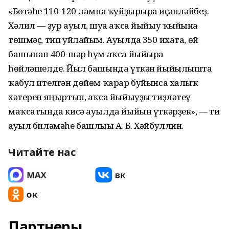
«Бөтәһе 110-120 лампа ҡуйҙырырға иҫәпләйбеҙ.
Хәлил — ҙур ауыл, шуға аҡса йыйыу ҡыйынға
төшмәҫ, тип уйлайым. Ауылда 350 ихата, өй
башынан 400-шәр һум аҡса йыйырға
һөйләшелде. Йыл башында үткән йыйылышта
ҡабул ителгән дөйөм ҡарар буйынса халыҡ
хәтерен яңыртып, аҡса йыйыуҙы тиҙләтеү
маҡсатында кисә ауылда йыйын үткәрҙек», — ти
ауыл биләмәһе башлығы А. Б. Хәйбуллин.
Читайте нас
Партнеры