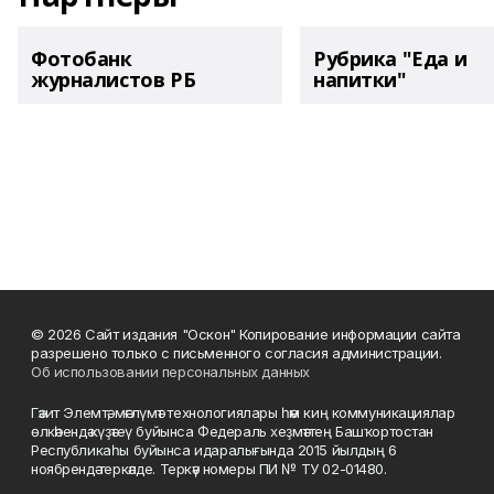
Фотобанк
Рубрика "Еда и
журналистов РБ
напитки"
© 2026 Сайт издания "Оскон" Копирование информации сайта
разрешено только с письменного согласия администрации.
Об использовании персональных данных
Гәзит Элемтә, мәғлүмәт технологиялары һәм киң коммуникациялар
өлкәһендә күҙәтеү буйынса Федераль хеҙмәттең Башҡортостан
Республикаһы буйынса идаралығында 2015 йылдың 6
ноябрендә теркәлде. Теркәү номеры ПИ № ТУ 02-01480.