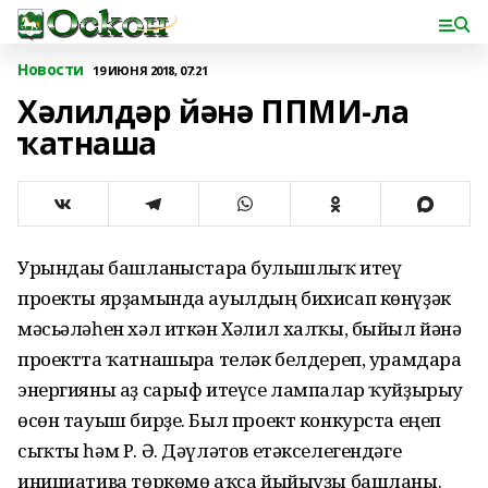
Новости
19 ИЮНЯ 2018, 07:21
Хәлилдәр йәнә ППМИ-ла
ҡатнаша
Урындағы башланғыстарға булышлыҡ итеү
проекты ярҙамында ауылдың бихисап көнүҙәк
мәсьәләһен хәл иткән Хәлил халҡы, быйыл йәнә
проектта ҡатнашырға теләк белдереп, урамдарға
энергияны аҙ сарыф итеүсе лампалар ҡуйҙырыу
өсөн тауыш бирҙе. Был проект конкурста еңеп
сыҡты һәм Р. Ә. Дәүләтов етәкселегендәге
инициатива төркөмө аҡса йыйыуҙы башланы.