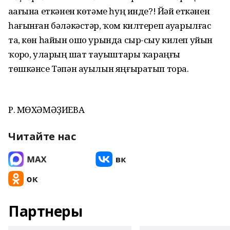
аҙағына еткәнен көтәме һуң инде?! Йәй еткәнен
һағынған бәләкәстәр, ҡом килтереп ауҙарылғас
та, көн һайын ошо урында сыр-сыу килеп уйын
ҡорҙо, уларҙың шат тауыштары ҡараңғы
төшкәнсе Тәпән ауылын яңғыратып тора.
Р. МӨХӘМӘҘИЕВА
Читайте нас
Партнеры