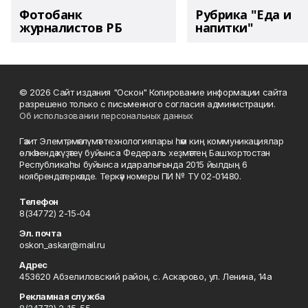
Фотобанк
Рубрика "Еда и
журналистов РБ
напитки"
© 2026 Сайт издания "Оскон" Копирование информации сайта
разрешено только с письменного согласия администрации.
Об использовании персональных данных
Гәзит Элемтә, мәғлүмәт технологиялары һәм киң коммуникациялар
өлкәһендә күҙәтеү буйынса Федераль хеҙмәттең Башҡортостан
Республикаһы буйынса идаралығында 2015 йылдың 6
ноябрендә теркәлде. Теркәү номеры ПИ № ТУ 02-01480.
Телефон
8(34772) 2-15-04
Эл. почта
oskon_askar@mail.ru
Адрес
453620 Абзелиловский район, с. Аскарово, ул. Ленина, 14а
Рекламная служба