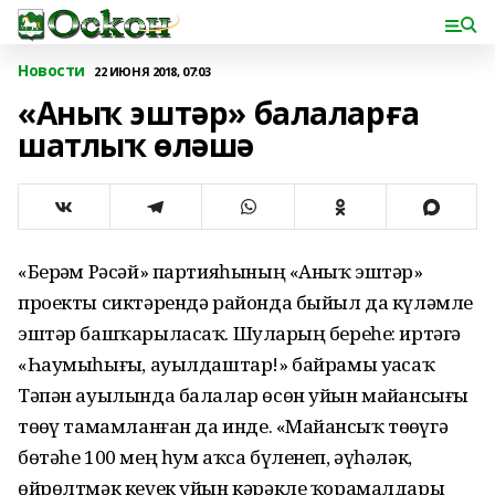
Новости
22 ИЮНЯ 2018, 07:03
«Аныҡ эштәр» балаларға
шатлыҡ өләшә
«Берҙәм Рәсәй» партияһының «Аныҡ эштәр»
проекты сиктәрендә районда быйыл да күләмле
эштәр башҡарыласаҡ. Шуларҙың береһе: иртәгә
«Һаумыһығыҙ, ауылдаштар!» байрамы уҙасаҡ
Тәпән ауылында балалар өсөн уйын майҙансығы
төҙөү тамамланған да инде. «Майҙансыҡ төҙөүгә
бөтәһе 100 мең һум аҡса бүленеп, әүһәләк,
өйрөлтмәк кеүек уйын кәрәкле ҡорамалдары