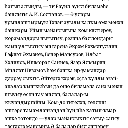
һатып алынды, — ти Рауил ауыл биләмәһе
башлығы А. И. Солтанов. — Ә уларҙы
урынлаштырыуҙы Тәпән ауылы халҡы өмә менән
башҡарҙы. Уйын майҙансығына ҡом килтереү,
ҡорамалдарҙы нығытыу, резина баллондарҙы
ҡаҙып ултыртыу эштәренә Әкрәм Рәхмәтуллин,
Ғәфиәт Әхмәҙиев, Венер Мансуров, Илфат
Хәлилов, Ишморат Саниев, Язар Ялмырҙин,
Милләт Низамов һәм башҡа ир-уҙамандар
дәррәү сыҡты. Әйтергә кәрәк, оҫта ҡуллы ағай-
апалар ҡышҡыһын да ошо биләмәлә сана менән
шыуыу өсөн тау эшләп, балалар-ҙы
ҡыуандырғайны. Ҡом-до тигеҙләп, төҙөлөш
эштәре тамамланғандан һуң иһә ҡатын-ҡыҙҙар
эшкә тотондо — улар майҙансыҡты сағыу-сағыу
төҫтәргә мансыны. Ә балалар был эштәрҙең