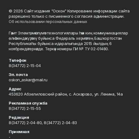
© 2026 Сайт издания "Оскон" Копирование информации сайта
разрешено только с письменного согласия администрации.
Об использовании персональных данных
Гәзит Элемтә, мәғлүмәт технологиялары һәм киң коммуникациялар
өлкәһендә күҙәтеү буйынса Федераль хеҙмәттең Башҡортостан
Республикаһы буйынса идаралығында 2015 йылдың 6
ноябрендә теркәлде. Теркәү номеры ПИ № ТУ 02-01480.
Телефон
8(34772) 2-15-04
Эл. почта
oskon_askar@mail.ru
Адрес
453620 Абзелиловский район, с. Аскарово, ул. Ленина, 14а
Рекламная служба
8(34772) 2-15-55
Редакция
8(34772) 2-04-80, 8(34772) 2-04-83
Приемная
-