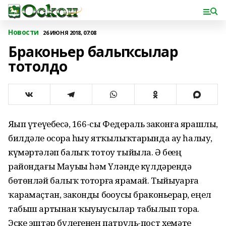
Новости
26 ИЮНЯ 2018, 07:08
Браконьер балыҡсылар
тотолдо
Яҙып үтеүебеҙсә, 166-сы Федераль законға ярашлы,
билдәле осорҙа һыу ятҡылыҡтарында ау һалыу,
күмәртәләп балыҡ тотоу тыйыла. Ә беҙҙең
райондағы Мауыҙҙы һәм Үләнде күлдәрендә
бөтөнләй балыҡ тоторға ярамай. Тыйыуҙарға
ҡарамаҫтан, законды боҙоусы браконьерҙар, еңел
табыш артынан ҡыуыусылар табылып тора.
Эске эштәр бүлегенең патруль-пост хеҙмәте