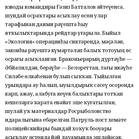
взводы командиры Ғәзиз Батталов әйтеүенсә,
шундай осраҡтарҙы асыҡлау өсөн улар
тарафынан даими рәүештә һыу
ятҡылыҡтарында рейдтар уҙғарыла. Быйыл
«Экология» операцияһы сиктәрендә, мәҫәлән,
законһыҙ рәүештә күмәртәләп балыҡ тотоуҙың өс
осрағы асыҡланған. Браконьерҙарҙың дүртәүһе —
Әбйәлилдән, берәүһе — Белореттан, тағы икәүһе
Силәбе өлкәһенән булып сыҡҡан. Тыйылған
урындарҙа ау һалып, ыуылдырыҡ сәсеү осоронда
карп, ажау, алабуға кеүек балыҡтарҙы тотҡан
кешеләргә ҡарата енәйәт эше ҡуҙғатылған,
шулай уҡ материалдар Росрыболовство
идаралығына ебәрелгән. Патруль-пост хеҙмәте
полицейскийҙары бындай хоҡуҡ боҙоуҙарҙы
асыҡлау өҫтөндә йәй дауамында эшләйәсәк.