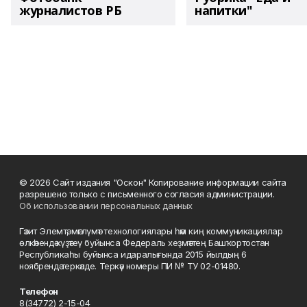
журналистов РБ
напитки"
© 2026 Сайт издания "Оскон" Копирование информации сайта
разрешено только с письменного согласия администрации.
Об использовании персональных данных
Гәзит Элемтә, мәғлүмәт технологиялары һәм киң коммуникациялар
өлкәһендә күҙәтеү буйынса Федераль хеҙмәттең Башҡортостан
Республикаһы буйынса идаралығында 2015 йылдың 6
ноябрендә теркәлде. Теркәү номеры ПИ № ТУ 02-01480.
Телефон
8(34772) 2-15-04