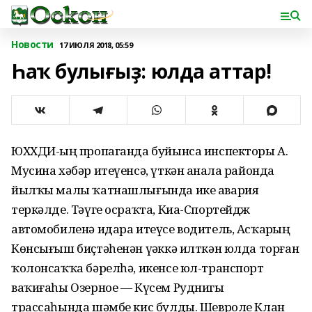
Новости
17 ИЮЛЯ 2018, 05:59
Һаҡ булығыҙ: юлда аттар!
ЮХХДИ-ҙың пропаганда буйынса инспекторы А.
Мусина хәбәр итеүенсә, үткән аҙнала районда
йылҡы малы ҡатнашлығында ике авария
теркәлде. Тәүге осраҡта, Киа-Спортейдж
автомобиленә идара итеүсе водитель, Асҡарҙың
Көнсығыш биҫтәһенән үҙәккә илткән юлда торған
ҡолонсаҡҡа бәрелһә, икенсе юл-транспорт
ваҡиғаһы Озерное — Күсем Руднигы
трассаһында шәмбе кис булды. Шевроле Клан