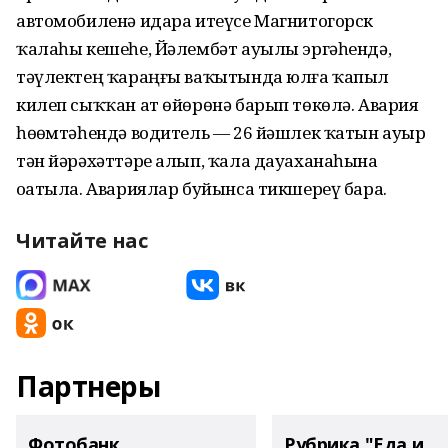
автомобиленә идара итеүсе Магнитогорск
ҡалаһы кешеһе, Йәлембәт ауылы эргәһендә,
тәүлектең ҡараңғы ваҡытында юлға ҡапыл
килеп сыҡҡан ат өйөрөнә барып төкөлә. Авария
һөҙөмтәһендә водитель — 26 йәшлек ҡатын ауыр
тән йәрәхәттәре алып, ҡала дауаханаһына
оҙатыла. Авариялар буйынса тикшереү бара.
Читайте нас
Партнеры
Фотобанк
Рубрика "Еда и