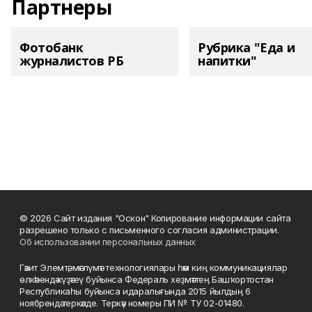
Партнеры
Фотобанк
Рубрика "Еда и
журналистов РБ
напитки"
© 2026 Сайт издания "Оскон" Копирование информации сайта
разрешено только с письменного согласия администрации.
Об использовании персональных данных
Гәзит Элемтә, мәғлүмәт технологиялары һәм киң коммуникациялар
өлкәһендә күҙәтеү буйынса Федераль хеҙмәттең Башҡортостан
Республикаһы буйынса идаралығында 2015 йылдың 6
ноябрендә теркәлде. Теркәү номеры ПИ № ТУ 02-01480.