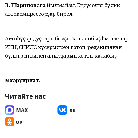
В. Шәриповаға
йылмайҙы. Еңеүселәргә бүләккә
автокомпрессорҙар бирелә.
Автоһәүәҫкәр дуҫтарыбыҙҙы ҡотлайбыҙ һәм паспорт,
ИНН, СНИЛС күсермәләрен тотоп, редакциянан
бүләктәрен килеп алыуҙарын көтөп ҡалабыҙ.
Мөхәрририәт.
Читайте нас