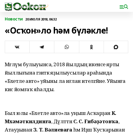
Новости
20 ИЮЛЯ 2018, 06:32
«Осҡон»ло һәм бүләкле!
Мәғлүм булыуынса, 2018 йылдың икенсе ярты
йыллығына гәзиткә яҙылыусылар араһында
«Бәхетле авто» уйыны ла иғлан ителгәйне. Уйынға
кисә йомғаҡ яһалды.
Был юлы «Бәхетле авто»ла уңыш Асҡарҙан
К.
Мөхәмәткилдинға
, Дәүләттән
С. С. Ғибәҙәтовҡа
,
Атауҙынан
З. Т. Вәлиеваға
һәм Иҙәш Ҡусҡарынан