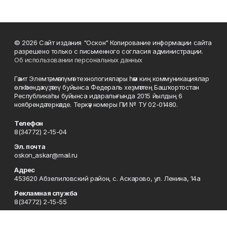
© 2026 Сайт издания "Оскон" Копирование информации сайта
разрешено только с письменного согласия администрации.
Об использовании персональных данных
Гәзит Элемтә, мәғлүмәт технологиялары һәм киң коммуникациялар
өлкәһендә күҙәтеү буйынса Федераль хеҙмәттең Башҡортостан
Республикаһы буйынса идаралығында 2015 йылдың 6
ноябрендә теркәлде. Теркәү номеры ПИ № ТУ 02-01480.
Телефон
8(34772) 2-15-04
Эл. почта
oskon_askar@mail.ru
Адрес
453620 Абзелиловский район, с. Аскарово, ул. Ленина, 14а
Рекламная служба
8(34772) 2-15-55
Редакция
8(34772) 2-04-80, 8(34772) 2-04-83