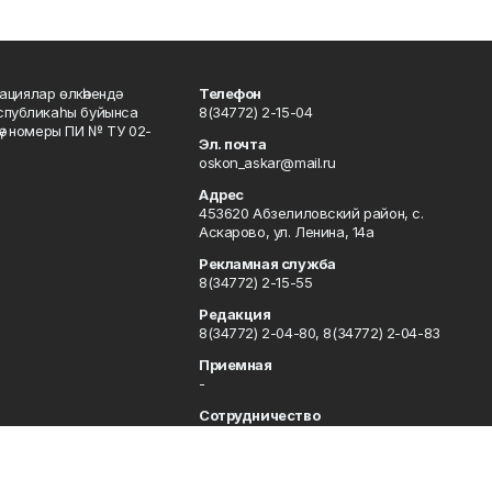
ациялар өлкәһендә
Телефон
еспубликаһы буйынса
8(34772) 2-15-04
кәү номеры ПИ № ТУ 02-
Эл. почта
oskon_askar@mail.ru
Адрес
453620 Абзелиловский район, с.
Аскарово, ул. Ленина, 14а
Рекламная служба
8(34772) 2-15-55
Редакция
8(34772) 2-04-80, 8(34772) 2-04-83
Приемная
-
Сотрудничество
8(34772) 2-04-80, 8(34772) 2-04-83
Отдел кадров
8(34772) 2-11-85