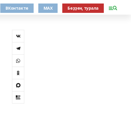
ВКонтакте
MAX
Беҙҙең турала