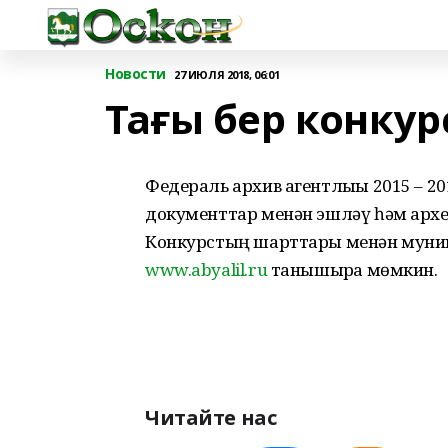
Новости
27 ИЮЛЯ 2018, 06:01
Тағы бер конкур
Федераль архив агентлығы 2015 – 2
документтар менән эшләү һәм архео
Конкурстың шарттары менән муни
www.abyalil.ru
танышырға мөмкин.
Читайте нас