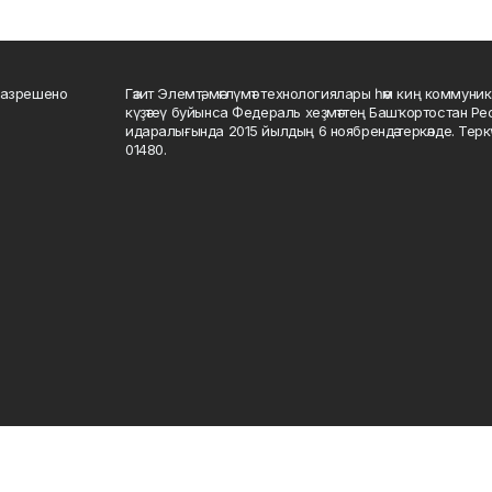
разрешено
Гәзит Элемтә, мәғлүмәт технологиялары һәм киң коммуник
күҙәтеү буйынса Федераль хеҙмәттең Башҡортостан Р
идаралығында 2015 йылдың 6 ноябрендә теркәлде. Тер
01480.