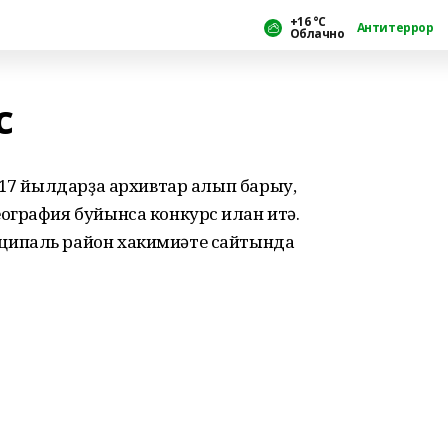
+16 °С
Антитеррор
Облачно
с
017 йылдарҙа архивтар алып барыу,
графия буйынса конкурс иғлан итә.
ципаль район хакимиәте сайтында