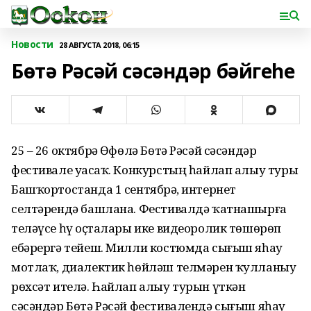
Новости
28 АВГУСТА 2018, 06:15
Бөтә Рәсәй сәсәндәр бәйгеһе
25 – 26 октябрҙә Өфөлә Бөтә Рәсәй сәсәндәр
фестивале уҙасаҡ. Конкурстың һайлап алыу туры
Башҡортостанда 1 сентябрҙә, интернет
селтәрендә башлана. Фестивалдә ҡатнашырға
теләүсе һүҙ оҫталары ике видеоролик төшөрөп
ебәрергә тейеш. Милли костюмда сығыш яһау
мотлаҡ, диалектик һөйләш телмәрен ҡулланыу
рөхсәт ителә. Һайлап алыу турын үткән
сәсәндәр Бөтә Рәсәй фестивалендә сығыш яһау