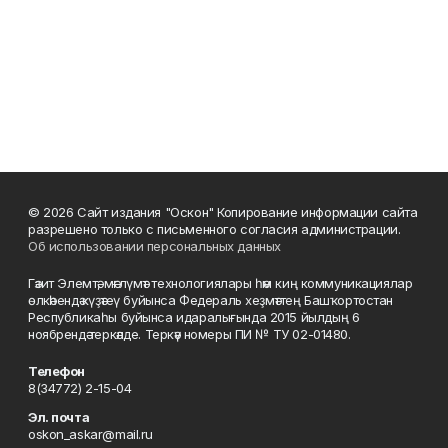
© 2026 Сайт издания "Оскон" Копирование информации сайта
разрешено только с письменного согласия администрации.
Об использовании персональных данных
Гәзит Элемтә, мәғлүмәт технологиялары һәм киң коммуникациялар
өлкәһендә күҙәтеү буйынса Федераль хеҙмәттең Башҡортостан
Республикаһы буйынса идаралығында 2015 йылдың 6
ноябрендә теркәлде. Теркәү номеры ПИ № ТУ 02-01480.
Телефон
8(34772) 2-15-04
Эл. почта
oskon_askar@mail.ru