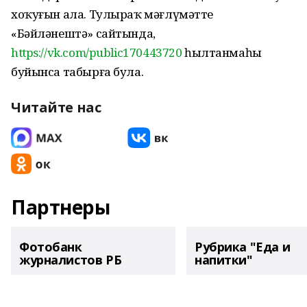
хоҡуғын ала. Тулыраҡ мәғлүмәтте
«Бәйләнештә» сайтында,
https://vk.com/public170443720
һылтанмаһы
буйынса табырға була.
Читайте нас
Партнеры
Фотобанк
Рубрика "Еда и
журналистов РБ
напитки"