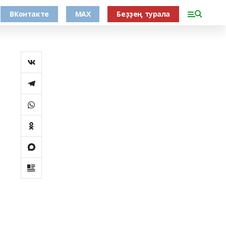
ВКонтакте
MAX
Беҙҙең турала