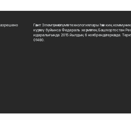
разрешено
Гәзит Элемтә, мәғлүмәт технологиялары һәм киң коммуник
күҙәтеү буйынса Федераль хеҙмәттең Башҡортостан Р
идаралығында 2015 йылдың 6 ноябрендә теркәлде. Тер
01480.