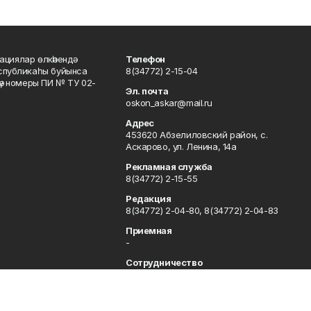
ациялар өлкәһендә
Телефон
еспубликаһы буйынса
8(34772) 2-15-04
кәү номеры ПИ № ТУ 02-
Эл. почта
oskon_askar@mail.ru
Адрес
453620 Абзелиловский район, с.
Аскарово, ул. Ленина, 14а
Рекламная служба
8(34772) 2-15-55
Редакция
8(34772) 2-04-80, 8(34772) 2-04-83
Приемная
-
Сотрудничество
8(34772) 2-04-80, 8(34772) 2-04-83
Отдел кадров
8(34772) 2-11-85