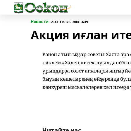
Новости
25 СЕНТЯБРЯ 2018, 06:49
Акция иғлан ит
Район ҡатын-ҡыҙҙар советы Халыҡ-ара
тиклем «Хәлең нисек, ауылдаш?» а
урындарҙа совет ағзалары яңғыҙ йә
быуын кешеләренең өйҙәрендә булып
көнкүреш мәсьәләләрен хәл итеүҙә ҡ
Читайте нас