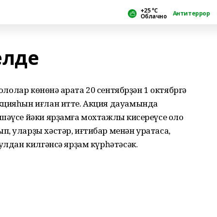
+25 °С
Антитеррор
Облачно
елде
 ололар көнөнә ҡарата 20 сентябрҙән 1 октябргә
кцияһын иғлан итте. Акция дауамында
шәүсе йәки ярҙамға мохтажлыҡ кисереүсе оло
, уларҙы хәстәр, иғтибар менән уратасаҡ,
улдан килгәнсә ярҙам күрһәтәсәк.