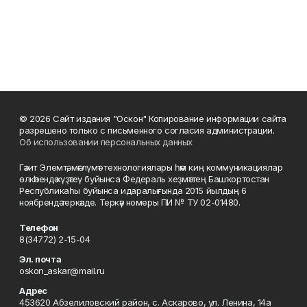
© 2026 Сайт издания "Оскон" Копирование информации сайта
разрешено только с письменного согласия администрации.
Об использовании персональных данных
Гәзит Элемтә, мәғлүмәт технологиялары һәм киң коммуникациялар
өлкәһендә күҙәтеү буйынса Федераль хеҙмәттең Башҡортостан
Республикаһы буйынса идаралығында 2015 йылдың 6
ноябрендә теркәлде. Теркәү номеры ПИ № ТУ 02-01480.
Телефон
8(34772) 2-15-04
Эл. почта
oskon_askar@mail.ru
Адрес
453620 Абзелиловский район, с. Аскарово, ул. Ленина, 14а