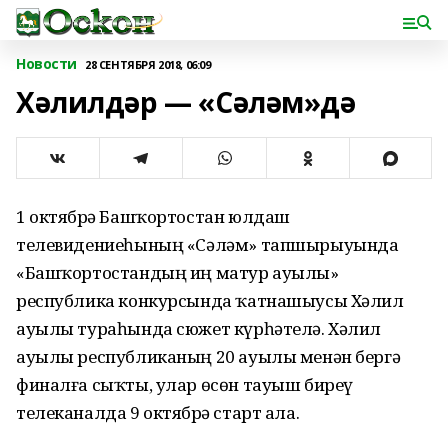
Новости
28 СЕНТЯБРЯ 2018, 06:09
Хәлилдәр — «Сәләм»дә
1 октябрҙә Башҡортостан юлдаш
телевидениеһының «Сәләм» тапшырыуында
«Башҡортостандың иң матур ауылы»
республика конкурсында ҡатнашыусы Хәлил
ауылы тураһында сюжет күрһәтелә. Хәлил
ауылы республиканың 20 ауылы менән бергә
финалға сыҡты, улар өсөн тауыш биреү
телеканалда 9 октябрҙә старт ала.