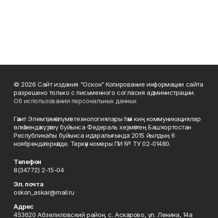
© 2026 Сайт издания "Оскон" Копирование информации сайта
разрешено только с письменного согласия администрации.
Об использовании персональных данных
Гәзит Элемтә, мәғлүмәт технологиялары һәм киң коммуникациялар
өлкәһендә күҙәтеү буйынса Федераль хеҙмәттең Башҡортостан
Республикаһы буйынса идаралығында 2015 йылдың 6
ноябрендә теркәлде. Теркәү номеры ПИ № ТУ 02-01480.
Телефон
8(34772) 2-15-04
Эл. почта
oskon_askar@mail.ru
Адрес
453620 Абзелиловский район, с. Аскарово, ул. Ленина, 14а