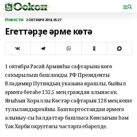
Новости
2 ОКТЯБРЯ 2018, 05:27
Егеттәрҙе әрме көтә
1 октябрҙә Рәсәй Армияһы сафтарына көҙгө
саҡырылыш башланды. РФ Президенты
Владимир Путиндың указына ярашлы, быйыл
әрмегә бөтәһе 132,5 мең граждан алынасаҡ.
Яҙғыһын Ҡораллы Көстәр сафтарын 128 мең кеше
тулыландырғайны. Башҡортостандан әрмегә
алыныу-сы һалдаттар башлыса Көнсығыш һәм
Үҙәк Хәрби округтағы частәргә ебәрелде.