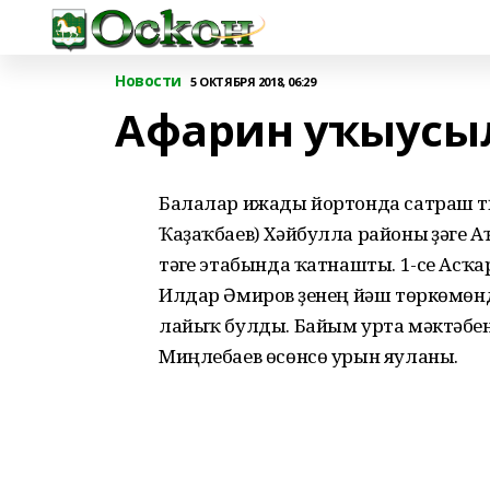
Новости
5 ОКТЯБРЯ 2018, 06:29
Афарин уҡыусы
Балалар ижады йортонда сатраш түң
Ҡаҙаҡбаев) Хәйбулла районы үҙәге 
тәүге этабында ҡатнашты. 1-се Асҡ
Илдар Әмиров үҙенең йәш төркөмөнд
лайыҡ булды. Байым урта мәктәбе
Миңлебаев өсөнсө урын яуланы.