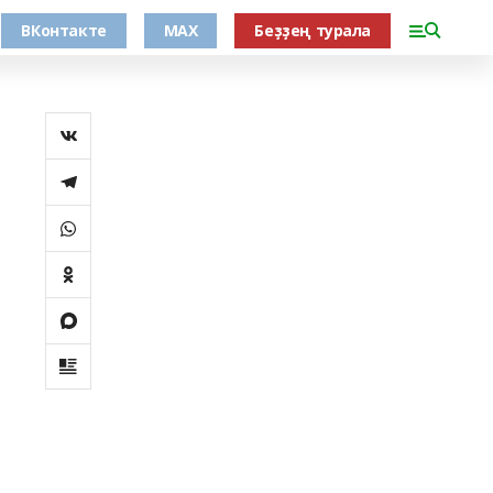
ВКонтакте
MAX
Беҙҙең турала