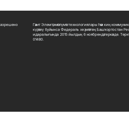
разрешено
Гәзит Элемтә, мәғлүмәт технологиялары һәм киң коммуник
күҙәтеү буйынса Федераль хеҙмәттең Башҡортостан Р
идаралығында 2015 йылдың 6 ноябрендә теркәлде. Тер
01480.