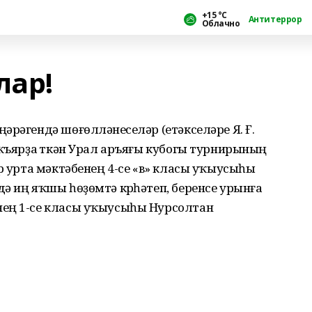
+15 °С
Антитеррор
Облачно
лар!
әрәгендә шөғөлләнеүселәр (етәкселәре Я. Ғ.
Аҡъярҙа үткән Урал аръяғы кубогы турнирының
ар урта мәктәбенең 4-се «в» класы уҡыусыһы
ә иң яҡшы һөҙөмтә күрһәтеп, беренсе урынға
нең 1-се класы уҡыусыһы Нурсолтан