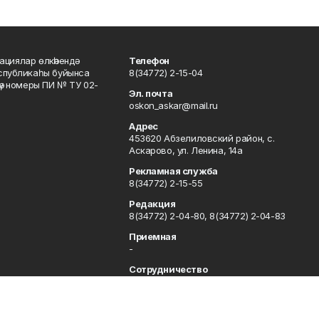
ациялар өлкәһендә
Телефон
еспубликаһы буйынса
8(34772) 2-15-04
кәү номеры ПИ № ТУ 02-
Эл. почта
oskon_askar@mail.ru
Адрес
453620 Абзелиловский район, с.
Аскарово, ул. Ленина, 14а
Рекламная служба
8(34772) 2-15-55
Редакция
8(34772) 2-04-80, 8(34772) 2-04-83
Приемная
-
Сотрудничество
8(34772) 2-04-80, 8(34772) 2-04-83
Отдел кадров
8(34772) 2-11-85