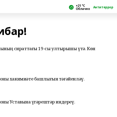
+21 °С
Антитеррор
Облачно
ибар!
етының сираттағы 19-сы ултырышы үтә. Көн
йоны хакимиәте башлығын тәғәйенләү.
оны Уставына үҙгәрештәр индереү.