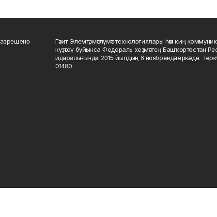
разрешено
Гәзит Элемтә, мәғлүмәт технологиялары һәм киң коммуник
күҙәтеү буйынса Федераль хеҙмәттең Башҡортостан Р
идаралығында 2015 йылдың 6 ноябрендә теркәлде. Тер
01480.