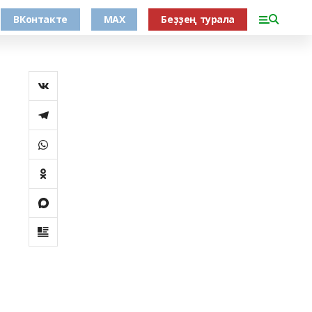
ВКонтакте
MAX
Беҙҙең турала