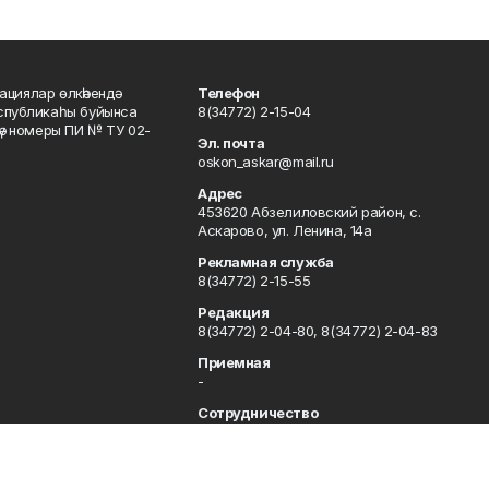
ациялар өлкәһендә
Телефон
еспубликаһы буйынса
8(34772) 2-15-04
кәү номеры ПИ № ТУ 02-
Эл. почта
oskon_askar@mail.ru
Адрес
453620 Абзелиловский район, с.
Аскарово, ул. Ленина, 14а
Рекламная служба
8(34772) 2-15-55
Редакция
8(34772) 2-04-80, 8(34772) 2-04-83
Приемная
-
Сотрудничество
8(34772) 2-04-80, 8(34772) 2-04-83
Отдел кадров
8(34772) 2-11-85