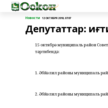
Новости
12 ОКТЯБРЯ 2018, 07:07
Депутаттар: иғт
15 октябрҙә муниципаль район Сов
тәртибендә:
1. Әбйәлил районы муниципаль ра
2. Әбйәлил районы муниципаль рай