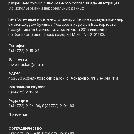
разрешено только с письменного согласия администрации.
Об использовании персональных данных
Гәзит Элемтә, мәғлүмәт технологиялары һәм киң коммуникациялар
өлкәһендә күҙәтеү буйынса Федераль хеҙмәттең Башҡортостан
Республикаһы буйынса идаралығында 2015 йылдың 6
ноябрендә теркәлде. Теркәү номеры ПИ № ТУ 02-01480.
Телефон
8(34772) 2-15-04
Эл. почта
oskon_askar@mail.ru
Адрес
453620 Абзелиловский район, с. Аскарово, ул. Ленина, 14а
Рекламная служба
8(34772) 2-15-55
Редакция
8(34772) 2-04-80, 8(34772) 2-04-83
Приемная
-
Сотрудничество
8(34772) 2-04-80, 8(34772) 2-04-83